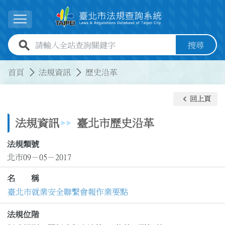
跳到主要內容
展開選單
全站查詢關鍵字欄位
搜尋
:::
:::
首頁
法規資訊
歷史沿革
keyboard_arrow_left
回上頁
法規資訊
臺北市歷史沿革
法規類號
北市09－05－2017
名 稱
臺北市就業安全聯繫會報作業要點
法規位階