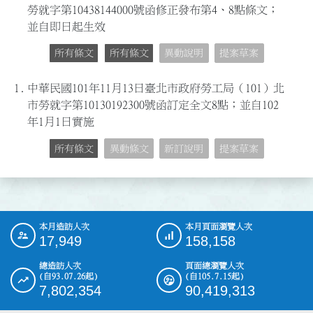
勞就字第10438144000號函修正發布第4、8點條文；
並自即日起生效
所有條文
所有條文
異動說明
提案草案
1.
中華民國101年11月13日臺北市政府勞工局（101）北
市勞就字第10130192300號函訂定全文8點；並自102
年1月1日實施
所有條文
異動條文
新訂說明
提案草案
本月造訪人次
本月頁面瀏覽人次
:::
17,949
158,158
總造訪人次
頁面總瀏覽人次
(自93.07.26起)
(自105.7.15起)
7,802,354
90,419,313