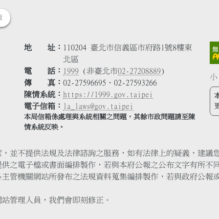
策
地 址
110204 臺北市信義區市府路1號8樓東
北區
電 話
1999
(非臺北市
02-27208889
)
小
傳 真
02-27596695、02-27593266
陳情系統
https://1999.gov.taipei
電子信箱
la_laws@gov.taipei
本局信箱係處理與系統相關之問題，其餘市政問題請至陳
情系統反映。
索，並不提供法規及法律諮詢之服務，如有法律上的疑義，建議
提供之電子檔或書面編排製作，若與本府公報之公布文字有所不
各主管機關網站所發布之法規資料蒐集編排製作，若與政府公報
網站管理人員，我們會即刻修正。