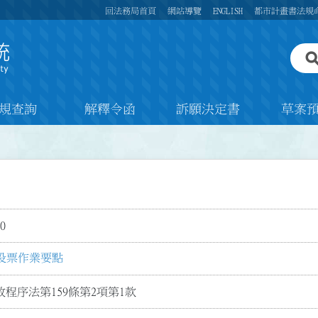
回法務局首頁
網站導覽
ENGLISH
都市計畫書法規
規查詢
解釋令函
訴願決定書
草案
0
投票作業要點
程序法第159條第2項第1款