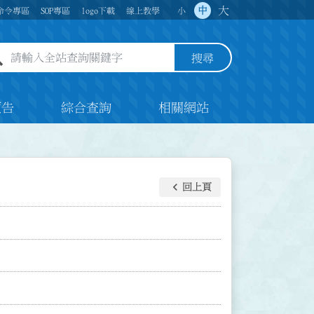
大
中
命令專區
SOP專區
logo下載
線上教學
小
全站查詢關鍵字欄位
搜尋
預告
綜合查詢
相關網站
keyboard_arrow_left
回上頁