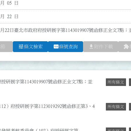
 月 05 日
 月 22 日
0月22日臺北市政府府授研展字第1143019907號函修正全文7點
tune
pin
file_download
extension
章節
條文檢索
條號查詢
附件下載
授研展字第1143019907號函修正全文7點；並
所有條文
12）府授研展字第1123019292號函修正第3、4
所有條文
究發展考核委員會（107）府授研展字第