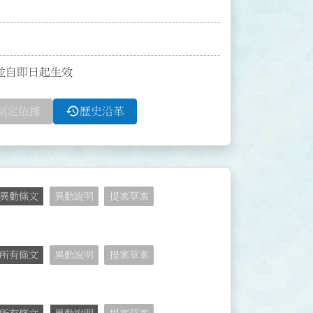
；並自即日起生效
history
制定依據
歷史沿革
異動條文
異動說明
提案草案
所有條文
異動說明
提案草案