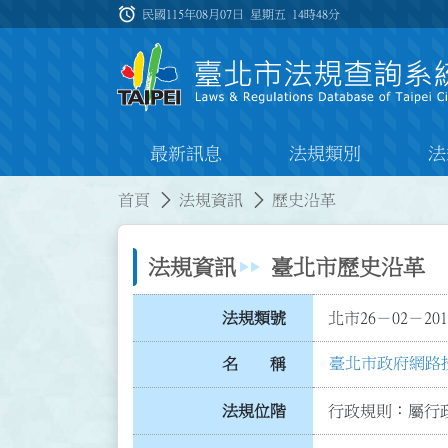
跳到主要內容
alarm
:::
民國115年08月07日 星期五
14時48分
最新訊息
法規類別
法
:::
:::
首頁
法規資訊
歷史沿革
法規資訊
臺北市歷史沿革
法規類號
北市26－02－201
臺北市政府網路
名 稱
法規位階
行政規則：屬行政