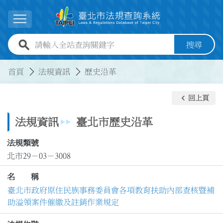
跳到主要內容
展開選單
全站查詢關鍵字欄位
搜尋
:::
:::
首頁
法規資訊
歷史沿革
keyboard_arrow_left
回上頁
法規資訊
臺北市歷史沿革
法規類號
北市29－03－3008
名 稱
臺北市政府原住民族事務委員會各項教育扶助內部查核暨補
助溢領案件催繳及註銷作業規定