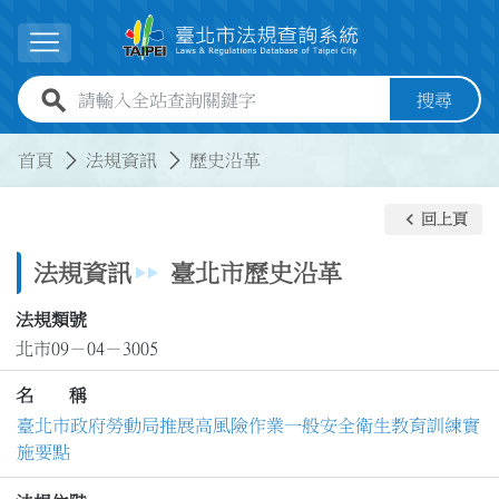
跳到主要內容
展開選單
全站查詢關鍵字欄位
搜尋
:::
:::
首頁
法規資訊
歷史沿革
keyboard_arrow_left
回上頁
法規資訊
臺北市歷史沿革
法規類號
北市09－04－3005
名 稱
臺北市政府勞動局推展高風險作業一般安全衛生教育訓練實
施要點