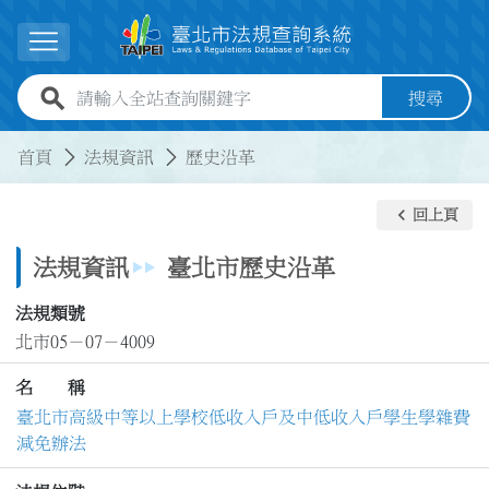
跳到主要內容
展開選單
全站查詢關鍵字欄位
搜尋
:::
:::
首頁
法規資訊
歷史沿革
keyboard_arrow_left
回上頁
法規資訊
臺北市歷史沿革
法規類號
北市05－07－4009
名 稱
臺北市高級中等以上學校低收入戶及中低收入戶學生學雜費
減免辦法