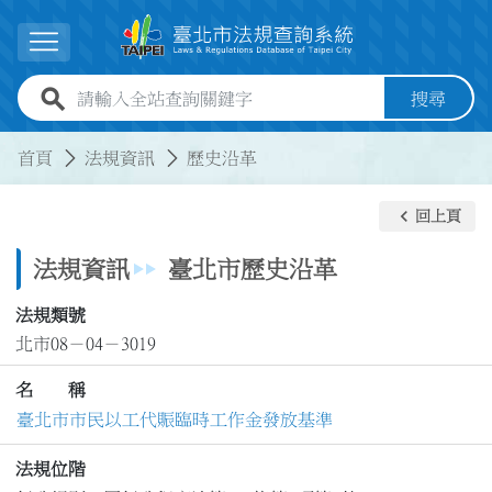
跳到主要內容
展開選單
全站查詢關鍵字欄位
搜尋
:::
:::
首頁
法規資訊
歷史沿革
keyboard_arrow_left
回上頁
法規資訊
臺北市歷史沿革
法規類號
北市08－04－3019
名 稱
臺北市市民以工代賑臨時工作金發放基準
法規位階