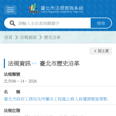
跳到主要內容
展開選單
全站查詢關鍵字欄位
搜尋
:::
:::
首頁
法規資訊
歷史沿革
keyboard_arrow_left
回上頁
法規資訊
臺北市歷史沿革
法規類號
北市06－14－2026
名 稱
臺北市政府工務局及所屬各工程處公務人員遷調實施要點
法規位階