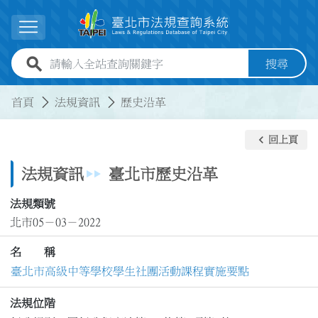
跳到主要內容
展開選單
全站查詢關鍵字欄位
搜尋
:::
:::
首頁
法規資訊
歷史沿革
keyboard_arrow_left
回上頁
法規資訊
臺北市歷史沿革
法規類號
北市05－03－2022
名 稱
臺北市高級中等學校學生社團活動課程實施要點
法規位階