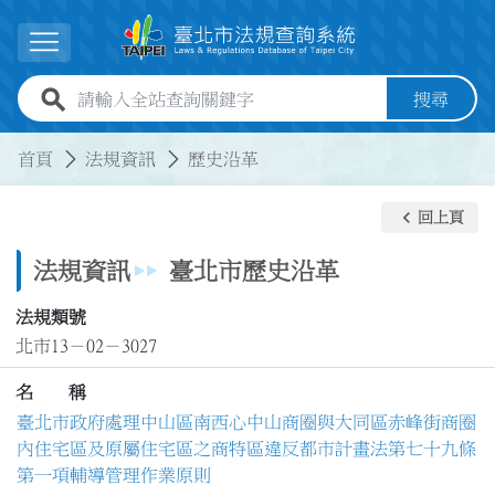
跳到主要內容
展開選單
全站查詢關鍵字欄位
搜尋
:::
:::
首頁
法規資訊
歷史沿革
keyboard_arrow_left
回上頁
法規資訊
臺北市歷史沿革
法規類號
北市13－02－3027
名 稱
臺北市政府處理中山區南西心中山商圈與大同區赤峰街商圈
內住宅區及原屬住宅區之商特區違反都市計畫法第七十九條
第一項輔導管理作業原則