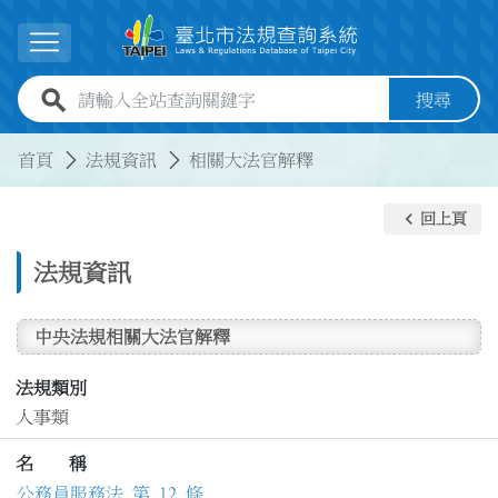
跳到主要內容
展開選單
全站查詢關鍵字欄位
搜尋
:::
:::
首頁
法規資訊
相關大法官解釋
keyboard_arrow_left
回上頁
法規資訊
中央法規相關大法官解釋
法規類別
人事類
名 稱
公務員服務法 第 12 條