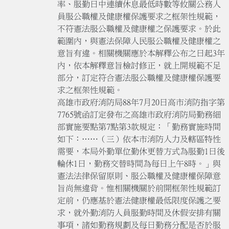
率、服勤日中連續休息最低時數等攸關公務人
員服公職權及健康權保護要求之框架性規範，
不符憲法服公職權及健康權之保護要求。於此
範圍內，與憲法保障人民服公職權及健康權之
意旨有違。相關機關應於本解釋公布之日起3年
內，依本解釋意旨檢討修正，就上開規範不足
部分，訂定符合憲法服公職權及健康權保護要
求之框架性規範。
高雄市政府消防局88年7月20日高市消防指字第
7765號函訂定發布之高雄市政府消防局勤務細
部實施要點第7點第3款規定：「勤務實施時間
如下：……（三）依本市消防人力及轄區特性
需要，本局外勤單位勤休更替方式為服勤1日後
輪休1日，勤務交替時間為每日上午8時。」與
憲法法律保留原則、服公職權及健康權保障意
旨尚無違背。惟相關機關於前開框架性規範訂
定前，仍應基於憲法健康權最低限度保護之要
求，就外勤消防人員服勤時間及休假安排有關
事項，諸如勤務規劃及每日勤務分配是否於服