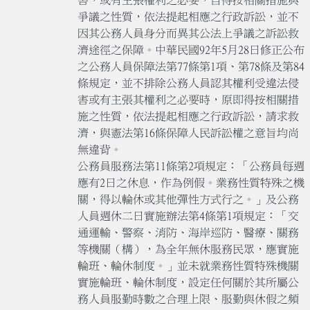
爭議之性質，依法提起相應之行政訴訟，並不
因其公務人員身分而異其公法上爭議之訴訟救
濟途徑之保障。中華民國92年5月28日修正公布
之公務人員保障法第77條第1項、第78條及第84
條規定，並不排除公務人員認其權利受違法侵
害或有主張其權利之必要時，原即得按相關措
施之性質，依法提起相應之行政訴訟，請求救
濟，與憲法第16條保障人民訴訟權之意旨均尚
無違背。
公務員服務法第11條第2項規定：「公務員每週
應有2日之休息，作為例假。業務性質特殊之機
關，得以輪休或其他彈性方式行之。」及公務
人員週休二日實施辦法第4條第1項規定：「交
通運輸、警察、消防、海岸巡防、醫療、關務
等機關（構），為全年無休服務民眾，應實施
輪班、輪休制度。」並未就業務性質特殊機關
實施輪班、輪休制度，設定任何關於其所屬公
務人員服勤時數之合理上限、服勤與休假之頻