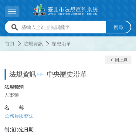
跳到主要內容
展開選單
全站查詢關鍵字欄位
搜尋
:::
:::
首頁
法規資訊
歷史沿革
keyboard_arrow_left
回上頁
法規資訊
中央歷史沿革
法規類別
人事類
名 稱
公務員服務法
制(訂)定日期