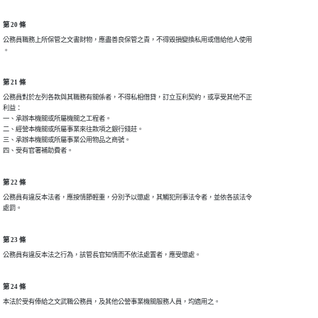
第 20 條
公務員職務上所保管之文書財物，應盡善良保管之責，不得毀損變換私用或借給他人使用

第 21 條
公務員對於左列各款與其職務有關係者，不得私相借貸，訂立互利契約，或享受其他不正

利益：

一、承辦本機關或所屬機關之工程者。

二、經營本機關或所屬事業來往款項之銀行錢莊。

三、承辦本機關或所屬事業公用物品之商號。

第 22 條
公務員有違反本法者，應按情節輕重，分別予以懲處，其觸犯刑事法令者，並依各該法令

第 23 條
第 24 條