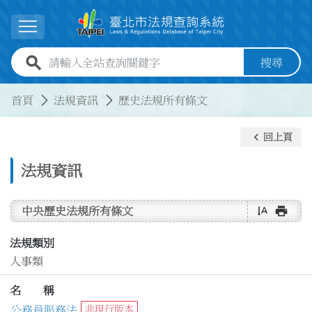
跳到主要內容
展開選單
全站查詢關鍵字欄位
搜尋
:::
:::
首頁
法規資訊
歷史法規所有條文
keyboard_arrow_left
回上頁
法規資訊
text_rotate_vertical
print
中央歷史法規所有條文
法規類別
人事類
名 稱
公務員服務法
非現行版本