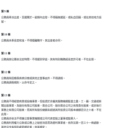
第 9 條
公務員奉派出差，至遲應於一星期內出發，不得藉故遲延，或私自回藉，或往其他地方逗

第 10 條
第 11 條
第 12 條
公務員除因婚喪疾病分娩或其他正當事由外，不得請假。

第 13 條
公務員不得經營商業或投機事業，但投資於非屬其服務機關監督之農、工、礦、交通或新

聞出版事業，為股份有限公司股東，兩合公司、股份兩合公司之有限責任股東，或非執行

業務之有限公司股東，而其所有股份總額未超過其所投資公司股本總額百分之十者，不在

此限。

公務員非依法不得兼公營事業機關或公司代表官股之董事或監察人。

公務員利用權力公款或公務上之秘密消息而為營利事業者，依刑法第一百三十一條處斷，

其他法令有特別處罰規定者，依其規定。
