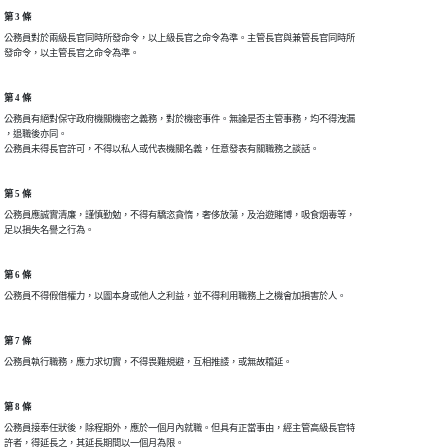
第 3 條
公務員對於兩級長官同時所發命令，以上級長官之命令為準。主管長官與兼管長官同時所

第 4 條
公務員有絕對保守政府機關機密之義務，對於機密事件。無論是否主管事務，均不得洩漏

，退職後亦同。

第 5 條
公務員應誠實清廉，謹慎勤勉，不得有驕恣貪惰，奢侈放蕩，及治遊賭博，吸食烟毒等，

第 6 條
第 7 條
第 8 條
公務員接奉任狀後，除程期外，應於一個月內就職。但具有正當事由，經主管高級長官特
