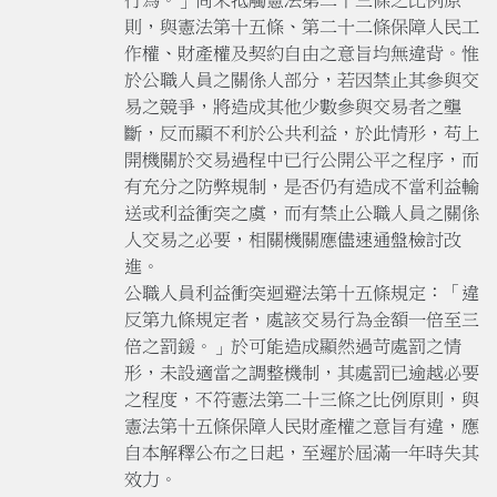
則，與憲法第十五條、第二十二條保障人民工
作權、財產權及契約自由之意旨均無違背。惟
於公職人員之關係人部分，若因禁止其參與交
易之競爭，將造成其他少數參與交易者之壟
斷，反而顯不利於公共利益，於此情形，苟上
開機關於交易過程中已行公開公平之程序，而
有充分之防弊規制，是否仍有造成不當利益輸
送或利益衝突之虞，而有禁止公職人員之關係
人交易之必要，相關機關應儘速通盤檢討改
進。
公職人員利益衝突迴避法第十五條規定：「違
反第九條規定者，處該交易行為金額一倍至三
倍之罰鍰。」於可能造成顯然過苛處罰之情
形，未設適當之調整機制，其處罰已逾越必要
之程度，不符憲法第二十三條之比例原則，與
憲法第十五條保障人民財產權之意旨有違，應
自本解釋公布之日起，至遲於屆滿一年時失其