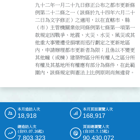
九十二年一月二十九日修正公布之都市更新條
例第二十二條之一（該條於九十四年六月二十
二日為文字修正）之適用，以在直轄市、縣
（市）主管機關業依同條例第七條第一項第一
款規定因戰爭、地震、火災、水災、風災或其
他重大事變遭受損壞而迅行劃定之更新地區
內，申請辦理都市更新者為限；且係以不變更
其他幢（或棟）建築物區分所有權人之區分所
有權及其基地所有權應有部分為條件，在此範
本月造訪人次
本月頁面瀏覽人次
:::
18,918
168,917
總造訪人次
頁面總瀏覽人次
(自93.07.26起)
(自105.7.15起)
7,803,323
90,430,072