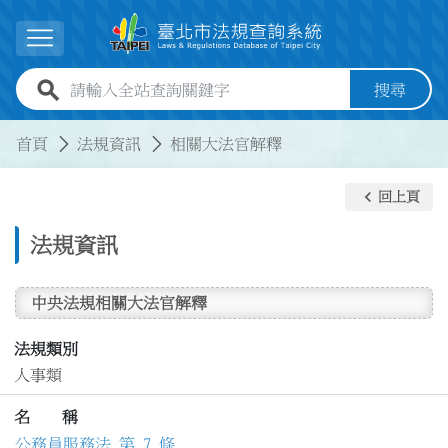
跳到主要內容
展開選單
全站查詢關鍵字欄位
搜尋
:::
:::
首頁
法規資訊
相關大法官解釋
keyboard_arrow_left
回上頁
法規資訊
中央法規相關大法官解釋
法規類別
人事類
名 稱
公務員服務法 第 7 條