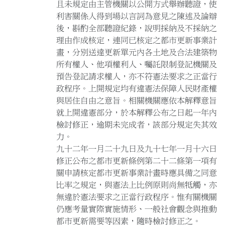
且未規定由主管機關以公開方式舉辦聽證，使
利害關係人得到場以言詞為意見之陳述及論辯
後，斟酌全部聽證紀錄，說明採納及不採納之
理由作成核定，連同已核定之都市更新事業計
畫，分別送達更新單元內各土地及合法建築物
所有權人、他項權利人、囑託限制登記機關及
預告登記請求權人，亦不符憲法要求之正當行
政程序。上開規定均有違憲法保障人民財產權
與居住自由之意旨。相關機關應依本解釋意旨
就上開違憲部分，於本解釋公布之日起一年內
檢討修正，逾期未完成者，該部分規定失其效
力。
九十二年一月二十九日及九十七年一月十六日
修正公布之都市更新條例第二十二條第一項有
關申請核定都市更新事業計畫時應具備之同意
比率之規定，與憲法上比例原則尚無牴觸，亦
無違於憲法要求之正當行政程序。惟有關機關
仍應考量實際實施情形、一般社會觀念與推動
都市更新需要等因素，隨時檢討修正之。