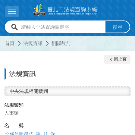
跳到主要內容
展開選單
全站查詢關鍵字欄位
搜尋
:::
:::
首頁
法規資訊
相關裁判
keyboard_arrow_left
回上頁
法規資訊
中央法規相關裁判
法規類別
人事類
名 稱
公務員服務法 第 11 條