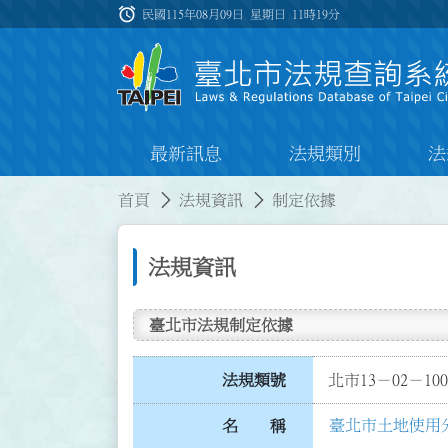
跳到主要內容
alarm
:::
民國115年08月09日 星期日
11時19分
最新訊息
法規類別
法
:::
:::
首頁
法規資訊
制定依據
法規資訊
臺北市法規制定依據
法規類號
北市13－02－100
臺北市土地使用
名 稱