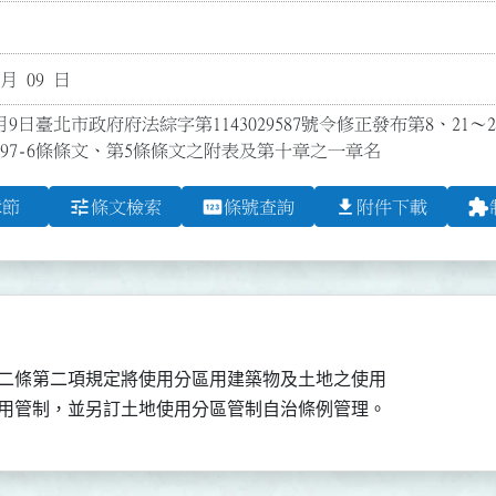
 月 09 日
9日臺北市政府府法綜字第1143029587號令修正發布第8、21～24、35
-1、97-6條條文、第5條條文之附表及第十章之一章名
tune
pin
file_download
extension
章節
條文檢索
條號查詢
附件下載
二條第二項規定將使用分區用建築物及土地之使用

用管制，並另訂土地使用分區管制自治條例管理。