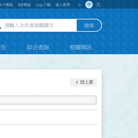
大
中
命令專區
SOP專區
logo下載
線上教學
小
全站查詢關鍵字欄位
搜尋
預告
綜合查詢
相關網站
keyboard_arrow_left
回上頁