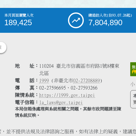
本月頁面瀏覽人次
總造訪人次
(自93.07.26起)
189,425
7,804,890
策
地 址
110204 臺北市信義區市府路1號8樓東
北區
電 話
1999
(非臺北市
02-27208889
)
小
傳 真
02-27596695、02-27593266
陳情系統
https://1999.gov.taipei
電子信箱
la_laws@gov.taipei
本局信箱係處理與系統相關之問題，其餘市政問題請至陳
情系統反映。
索，並不提供法規及法律諮詢之服務，如有法律上的疑義，建議