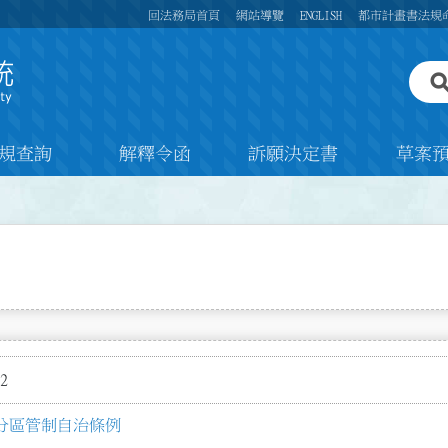
回法務局首頁
網站導覽
ENGLISH
都市計畫書法規
規查詢
解釋令函
訴願決定書
草案
2
分區管制自治條例