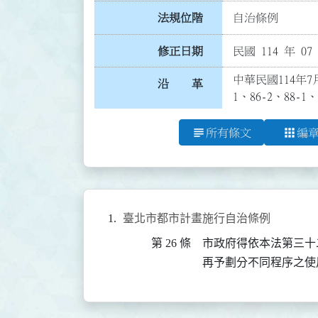
法規位階
自治條例
修正日期
民國 114 年 07
中華民國114年7月
沿 革
1、86-2、88
subject
apps
所有條文
編
臺北市都市計畫施行自治條例
第 26 條
市政府得依本法第三十
再予劃分不同程序之使