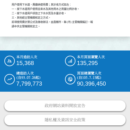
用戶使用下水道，應繳納使用費；其計收方式如左︰

一、按下水道用戶使用自來水及其他用水之用量比例計收。

二、按下水道用戶排放之下水水質及水量計收。

三、其他經主管機關核定之方式。

前項使用費計算公式及徵收辦法，由直轄市、縣 (市) 主管機關擬訂，報

本月造訪人次
本月頁面瀏覽人次
:::
15,368
135,295
總造訪人次
頁面總瀏覽人次
(自93.07.26起)
(自105.7.15起)
7,799,773
90,396,450
政府網站資料開放宣告
隱私權及資訊安全政策