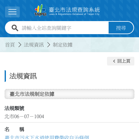
跳到主要內容
展開選單
全站查詢關鍵字欄位
搜尋
:::
:::
首頁
法規資訊
制定依據
keyboard_arrow_left
回上頁
法規資訊
臺北市法規制定依據
法規類號
北市06－07－1004
名 稱
臺北市污水下水道使用費徵收自治條例