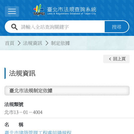
跳到主要內容
展開選單
全站查詢關鍵字欄位
搜尋
:::
:::
首頁
法規資訊
制定依據
keyboard_arrow_left
回上頁
法規資訊
臺北市法規制定依據
法規類號
北市13－01－4004
名 稱
臺北市建築管理工程處組織規程