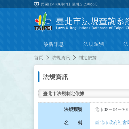
跳到主要內容
alarm
:::
民國115年08月07日 星期五
20時56分
最新訊息
法規類別
法
:::
:::
首頁
法規資訊
制定依據
法規資訊
臺北市法規制定依據
法規類號
北市08－04－301
臺北市政府社會
名 稱