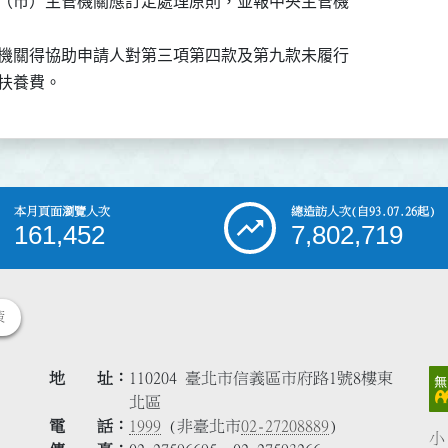
（市）主管機關應訂定處理原則，並報中央主管機

機關得協助申請人對第三項第四款及第九款未履行

扶養費。
本月頁面瀏覽人次
總造訪人次
(自93.07.26起)
161,452
7,802,719
策
地 址
110204 臺北市信義區市府路1號8樓東
北區
電 話
1999
(非臺北市
02-27208889
)
小