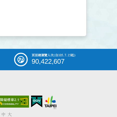
頁面總瀏覽人次
(自105.7.15起)
90,422,607
中
大