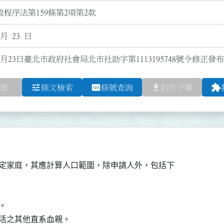
程序法第159條第2項第2款
 月 23 日
2月23日臺北市政府社會局北市社助字第1113195748號令修正發
tune
pin
file_download
extension
章節
條文檢索
條號查詢
附件下載
定家庭，其應計算人口範圍，除申請人外，包括下



活之其他直系血親。
