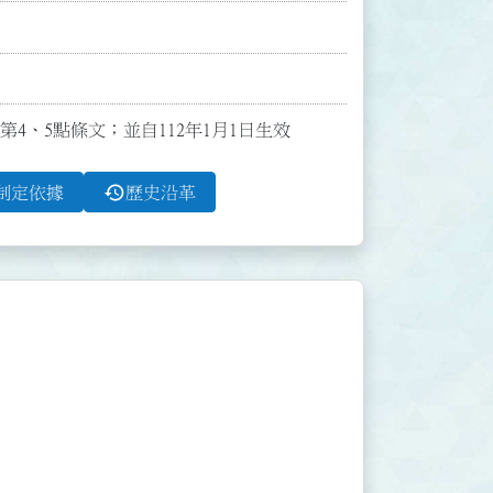
布第4、5點條文；並自112年1月1日生效
history
制定依據
歷史沿革