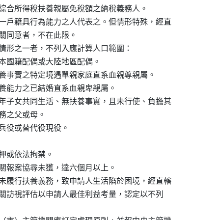
綜合所得稅扶養親屬免稅額之納稅義務人。

一戶籍具行為能力之人代表之。但情形特殊，經直

關同意者，不在此限。

情形之一者，不列入應計算人口範圍：

本國籍配偶或大陸地區配偶。

養事實之特定境遇單親家庭直系血親尊親屬。

養能力之已結婚直系血親卑親屬。

年子女共同生活、無扶養事實，且未行使、負擔其

義務之父或母。

兵役或替代役現役。

押或依法拘禁。

關報案協尋未獲，達六個月以上。

未履行扶養義務，致申請人生活陷於困境，經直轄

管機關訪視評估以申請人最佳利益考量，認定以不列
