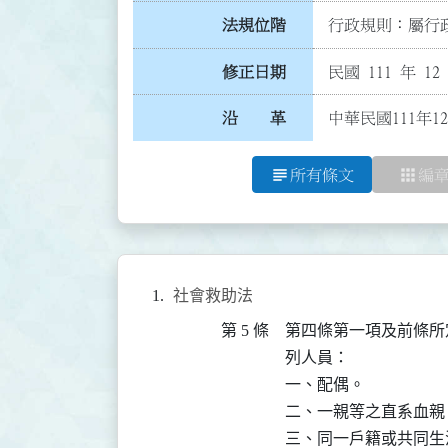
法規位階
行政規則：屬行政
修正日期
民國 111 年 12
沿 革
中華民國111年1
subject
apps
所有條文
編
社會救助法
第 5 條
第四條第一項及前條所
列人員：

一、配偶。

二、一親等之直系血親。
三、同一戶籍或共同生