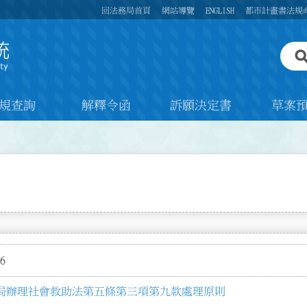
回法務局首頁
網站導覽
ENGLISH
都市計畫書法規
規查詢
解釋令函
訴願決定書
草案
6
局辦理社會救助法第五條第三項第九款處理原則