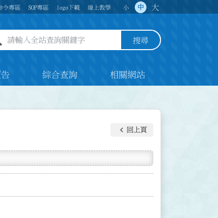
大
中
命令專區
SOP專區
logo下載
線上教學
小
全站查詢關鍵字欄位
搜尋
預告
綜合查詢
相關網站
keyboard_arrow_left
回上頁