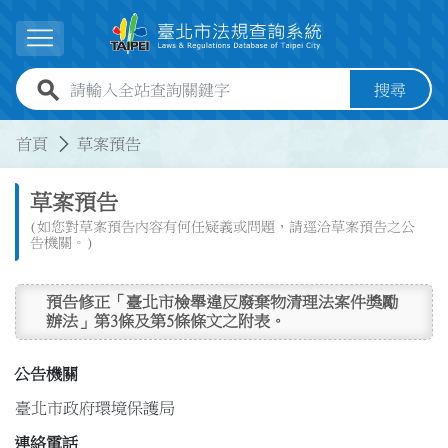
跳到主要內容
展開選單
全站查詢關鍵字欄位
搜尋
:::
:::
首頁
草案預告
草案預告
(如您對草案預告內容有何任疑義或問題，請逕洽草案預告之公
告機關。)
預告修正「臺北市檢舉違反廢棄物清理法案件獎勵
辦法」第3條及第5條條文之附表。
公告機關
臺北市政府環境保護局
連絡電話