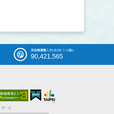
頁面總瀏覽人次
(自105.7.15起)
90,421,565
中
大