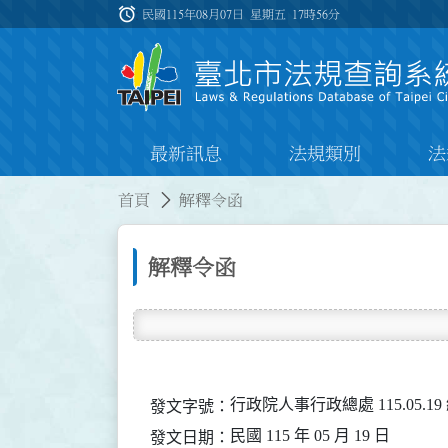
跳到主要內容
alarm
:::
民國115年08月07日 星期五
17時56分
最新訊息
法規類別
法
:::
:::
首頁
解釋令函
解釋令函
行政院人事行政總處 115.05.19
發文字號：
民國 115 年 05 月 19 日
發文日期：