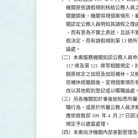
                機關原依請假規則核
                關撤銷後，機關得視
                關認定公務人員明知
                ，而有意為不實之表
                假決定，而有請假規則第
                論處。

          （二）本案服務機關如認公務
                117 條及第 121  條等
                銷原核定之加班及加
                班補休經撤銷後，宜
                改以其他假別登記或以曠職論處。
          （三）另各機關如於事後始知
                職行為，或原於所屬
                應依銓敘部 109  年 4  月 27
                規定予以適當處理。

          （四）本案尚涉機關內部差勤