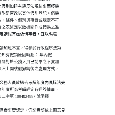
給公務人員之假別如確有違反法規情事而經機

個案情形，審酌是否改以其他假別登記。倘機

其請假之理由、條件、假別與事實或規定不符

述，且該不實之表述足以致機關作成錯誤之准

 13 條所定請假有虛偽情事者，宜以曠職

人員申請加班不實，得參酌行政程序法第

相關規定，於知有撤銷原因時起 2  年內撤

班補休。又機關對於公務人員已請畢之不實加

視個案情形參照上開核假撤銷後之處理方式，



悉所屬公務人員於過去考績年度內具違法失

公務人員涉案年度所為考績評定有違誤情事，

 日部法二字第 1094924997 號函釋

管理及個案事實認定，仍請貴部依上開意見
