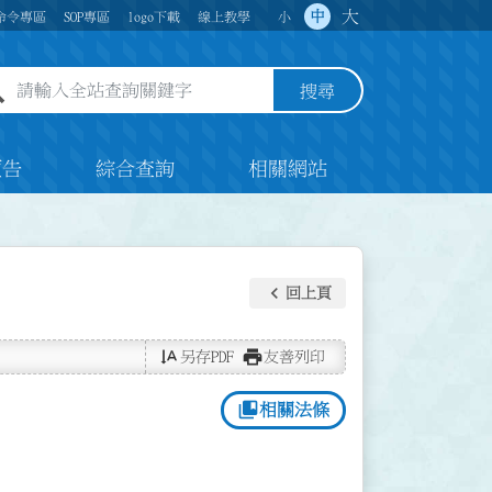
大
中
命令專區
SOP專區
logo下載
線上教學
小
全站查詢關鍵字欄位
搜尋
預告
綜合查詢
相關網站
keyboard_arrow_left
回上頁
text_rotate_vertical
print
另存PDF
友善列印
collections_bookmark
相關法條