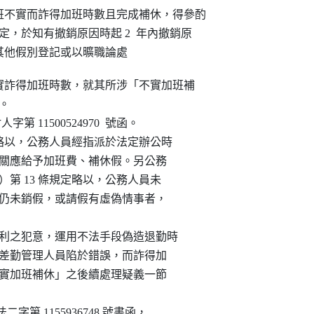
不實而詐得加班時數且完成補休，得參酌

規定，於知有撤銷原因時起 2  年內撤銷原

其他假別登記或以曠職論處
不實詐得加班時數，就其所涉「不實加班補

。

人字第 11500524970  號函。

 條規定略以，公務人員經指派於法定辦公時

，服務機關應給予加班費、補休假。另公務

假規則）第 13 條規定略以，公務人員未

假期已滿仍未銷假，或請假有虛偽情事者，

詐欺得利之犯意，運用不法手段偽造退勤時

致該機關差勤管理人員陷於錯誤，而詐得加

就該「不實加班補休」之後續處理疑義一節

 日部法二字第 1155936748 號書函，
