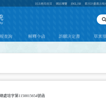
回法務局首頁
網站導覽
ENGLISH
都市計畫書法規
規查詢
解釋令函
訴願決定書
草案
 總處培字第1150015654號函