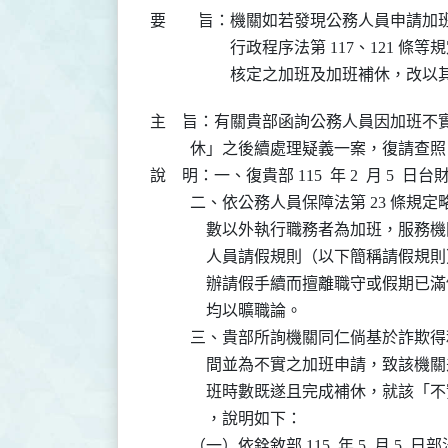
要 旨：
機關如若發現公務人員申請加班
行政程序法第 117、121 條等
核定之加班及加班補休，改以
主    旨：有關貴部函詢公務人員因加班
          休」之後續處理疑義一案，復請查照
說    明：一、復貴部 115  年 2  月 5  日台財
          二、依公務人員保障法第 23
              數以外執行職務者為加班
              人員請假規則（以下簡稱請
              辦請假手續而擅離職守或
              均以曠職論。

          三、貴部所詢機關同仁倘基於
              間並為不實之加班申請，
              班時數既遂且完成補休，
              ，說明如下：

          （一）依銓敘部 115  年 5  月 5 