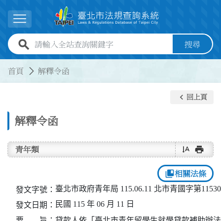
跳到主要內容
展開選單
全站查詢關鍵字欄位
搜尋
:::
:::
首頁
解釋令函
keyboard_arrow_left
回上頁
解釋令函
text_rotate_vertical
print
青年類
collections_bookmark
相關法條
臺北市政府青年局 115.06.11 北市青國字第11530
發文字號：
民國 115 年 06 月 11 日
發文日期：
要 旨：
貸款人依「臺北市青年留學生就學貸款補助辦法」第