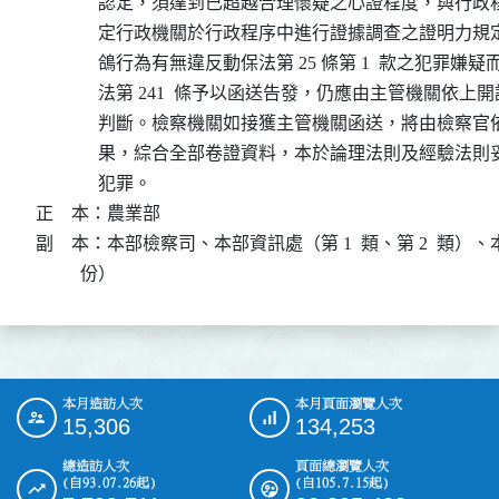
              認定，須達到已超越合理懷疑之心證程度，與行政程
              定行政機關於行政程序中進行證據調查之證明
              鴿行為有無違反動保法第 25 條第 1  款之犯罪
              法第 241  條予以函送告發，仍應由主管機關依
              判斷。檢察機關如接獲主管機關函送，將由檢
              果，綜合全部卷證資料，本於論理法則及經驗
              犯罪。

正    本：農業部

副    本：本部檢察司、本部資訊處（第 1  類、第 2  類）
          份）
本月造訪人次
本月頁面瀏覽人次
:::
15,306
134,253
總造訪人次
頁面總瀏覽人次
(自93.07.26起)
(自105.7.15起)