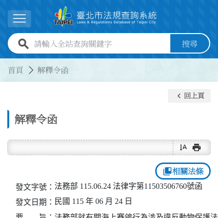
跳到主要內容
展開選單
全站查詢關鍵字欄位
搜尋
:::
:::
首頁
解釋令函
keyboard_arrow_left
回上頁
解釋令函
text_rotate_vertical
print
collections_bookmark
相關法條
法務部 115.06.24 法律字第11503506760號函
發文字號：
民國 115 年 06 月 24 日
發文日期：
要 旨：
法務部就有關海上賽鴿行為涉及違反動物保護法