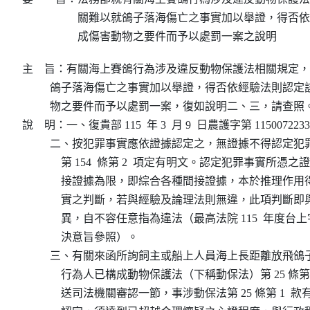
關難以就鴿子落海傷亡之事實加以舉證，得否依
成傷害動物之要件而予以處罰一案之說明
主    旨：有關海上賽鴿行為涉及違反動物保護法相關規定
          鴿子落海傷亡之事實加以舉證，得否依經驗法則認
          物之要件而予以處罰一案，復如說明二、三，請查照。
說    明：一、復貴部 115  年 3  月 9  日農護字第 115007223
          二、按犯罪事實應依證據認定之，無證據不得認定
              第 154  條第 2  項定有明文。認定犯罪事實所
              接證據為限，即綜合各種間接證據，本於推理
              實之判斷，若與經驗及論理法則無違，此項判
              異，自不容任意指為違法（最高法院 115  年度台上字
              決意旨參照）。

          三、有關來函所詢飼主或船上人員海上長距離放飛
              行為人已構成動物保護法（下稱動保法）第 25 條第
              送司法機關審認一節，事涉動保法第 25 條第 1 