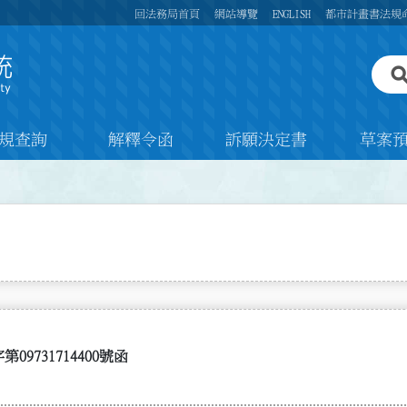
回法務局首頁
網站導覽
ENGLISH
都市計畫書法規
規查詢
解釋令函
訴願決定書
草案
09731714400號函