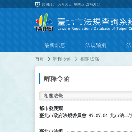
跳到主要內容
alarm
:::
民國115年08月06日 星期四
21時31分
最新訊息
法規類別
法
:::
:::
首頁
解釋令函
相關法條
解釋令函
相關法條
都市發展類
臺北市政府法規委員會 97.07.04 北市法二字第
臺北市法規