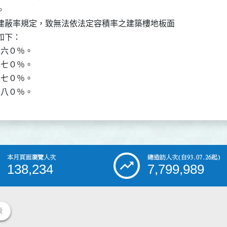


建蔽率規定，致無法依法定容積率之建築樓地板面

下：

六０％。

七０％。

七０％。

率八０％。
本月頁面瀏覽人次
總造訪人次
(自93.07.26起)
138,234
7,799,989
策