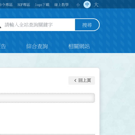
大
中
命令專區
SOP專區
logo下載
線上教學
小
全站查詢關鍵字欄位
搜尋
預告
綜合查詢
相關網站
keyboard_arrow_left
回上頁