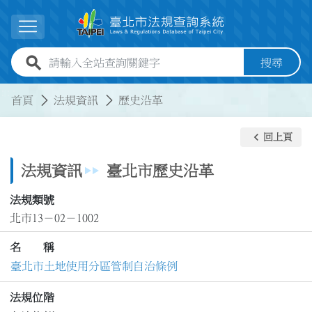
跳到主要內容
展開選單
全站查詢關鍵字欄位
搜尋
:::
:::
首頁
法規資訊
歷史沿革
keyboard_arrow_left
回上頁
法規資訊
臺北市歷史沿革
法規類號
北市13－02－1002
名 稱
臺北市土地使用分區管制自治條例
法規位階