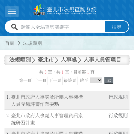
跳到主要內容
展開選單
全站查詢關鍵字欄位
搜尋
:::
:::
首頁
法規類別
法規類別
臺北市
人事處
人事人員管理目
共
3
筆，共
1
頁，目前第
1
頁
跳頁選單
第一頁
上一頁
下一頁
最終頁
跳至
GO
1
臺北市政府人事處及所屬人事機構
行政規則
人員陞遷評審作業要點
2
臺北市政府人事處人事管理資訊系
行政規則
統研習計畫
3
臺北市政府人事處及所屬人事機構
行政規則