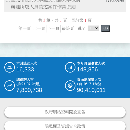
辦理所屬人員獎懲案件作業原則
共
3
筆，共
1
頁，目前第
1
頁
跳頁選單
第一頁
上一頁
下一頁
最終頁
跳至
GO
本月造訪人次
本月頁面瀏覽人次
:::
16,333
148,856
總造訪人次
頁面總瀏覽人次
(自93.07.26起)
(自105.7.15起)
7,800,738
90,410,011
政府網站資料開放宣告
隱私權及資訊安全政策