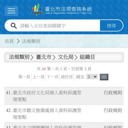
跳到主要內容
展開選單
全站查詢關鍵字欄位
搜尋
:::
:::
首頁
法規類別
法規類別
臺北市
文化局
組織目
共
48
筆，共
3
頁，目前第
3
頁
跳頁選單
第一頁
上一頁
下一頁
最終頁
跳至
GO
41
臺北市政府文化局個人資料保護管
行政規則
理要點
42
臺北市藝文推廣處個人資料保護管
行政規則
理要點
43
臺北市立國樂團個人資料保護管理
行政規則