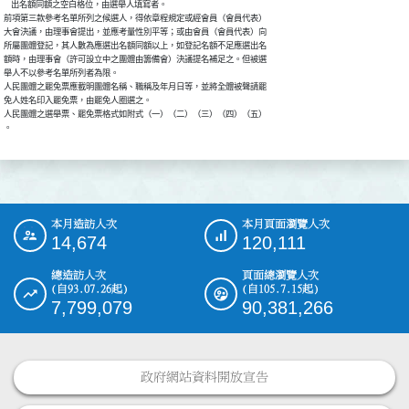
    出名額同額之空白格位，由選舉人填寫者。

前項第三款參考名單所列之候選人，得依章程規定或經會員（會員代表）

大會決議，由理事會提出，並應考量性別平等；或由會員（會員代表）向

所屬團體登記，其人數為應選出名額同額以上，如登記名額不足應選出名

額時，由理事會（許可設立中之團體由籌備會）決議提名補足之。但被選

舉人不以參考名單所列者為限。

人民團體之罷免票應載明團體名稱、職稱及年月日等，並將全體被聲請罷

免人姓名印入罷免票，由罷免人圈選之。

人民團體之選舉票、罷免票格式如附式（一）（二）（三）（四）（五）

。
本月造訪人次
本月頁面瀏覽人次
:::
14,674
120,111
總造訪人次
頁面總瀏覽人次
(自93.07.26起)
(自105.7.15起)
7,799,079
90,381,266
政府網站資料開放宣告