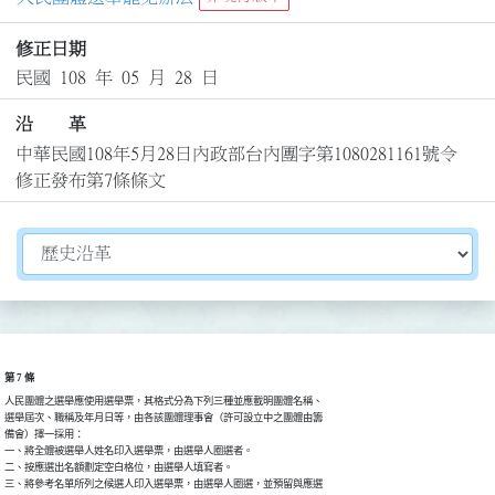
修正日期
民國 108 年 05 月 28 日
沿 革
中華民國108年5月28日內政部台內團字第1080281161號令
修正發布第7條條文
切換選擇法規資訊內容
第 7 條
人民團體之選舉應使用選舉票，其格式分為下列三種並應載明團體名稱、

選舉屆次、職稱及年月日等，由各該團體理事會（許可設立中之團體由籌

備會）擇一採用：

一、將全體被選舉人姓名印入選舉票，由選舉人圈選者。

二、按應選出名額劃定空白格位，由選舉人填寫者。

三、將參考名單所列之候選人印入選舉票，由選舉人圈選，並預留與應選
