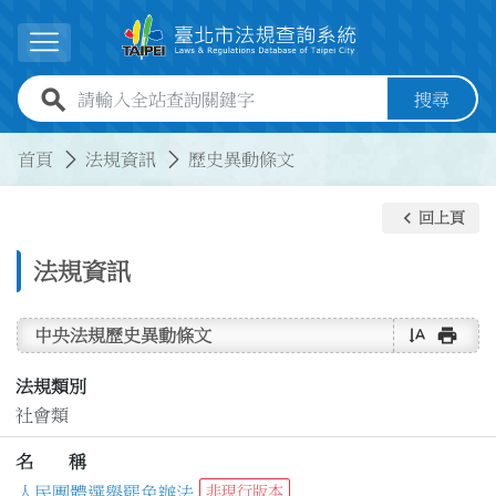
跳到主要內容
展開選單
全站查詢關鍵字欄位
搜尋
:::
:::
首頁
法規資訊
歷史異動條文
keyboard_arrow_left
回上頁
法規資訊
text_rotate_vertical
print
中央法規歷史異動條文
法規類別
社會類
名 稱
人民團體選舉罷免辦法
非現行版本