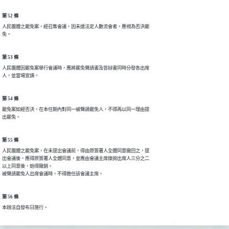
第 52 條
人民團體之罷免案，經召集會議，因未達法定人數流會者，應視為否決罷

免。
第 53 條
人民團體因罷免案舉行會議時，應將罷免聲請書及答辯書同時分發各出席

人，並當場宣讀。
第 54 條
罷免案如經否決，在本任期內對同一被聲請罷免人，不得再以同一理由提

出罷免。
第 55 條
人民團體之罷免案，在未提出會議前，得由原簽署人全體同意撤回之，提

出會議後，應得原簽署人全體同意，並應由會議主席徵詢出席人三分之二

以上同意後，始得撤銷。

被聲請罷免人出席會議時，不得擔任該會議主席。
第 56 條
本辦法自發布日施行。