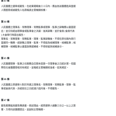
第 43 條
人民團體之選舉或罷免，在結果揭曉後三十日內，應由各該團體造具當選

人簡歷冊或被罷免人名冊報請主管機關核備。
第 44 條
人民團體之理事長、常務理事、常務監事或理事、監事之辭職應以書面提

出，並分別經由理事會或監事會之決議，准其辭職，並於會員 (會員代表

) 大會舉行時提出報告。

理事長、常務理事、常務監事、理事、監事辭職後，不得在原任期內再行

當選同一職務，經辭職之理事、監事，不得退為候補理事、候補監事；候

補理事、候補監事以書面放棄遞補者，不得保留其候補身分。
第 45 條
人民團體理事、監事之任期應自召開本屆第一次理事會之日起計算。但國

際性社會團體章程另有規定，並報經主管機關核准者，從其規定。
第 46 條
人民團體之原選舉人對於所選之理事長、常務理事、常務監事、理事、監

事或會員代表，非經就任之日起滿六個月後，不得罷免。
第 47 條
罷免案應擬具罷免聲請書，敘述理由，經原選舉人總數三分之一以上之簽

署，方得向該團體提出，並副知主管機關。