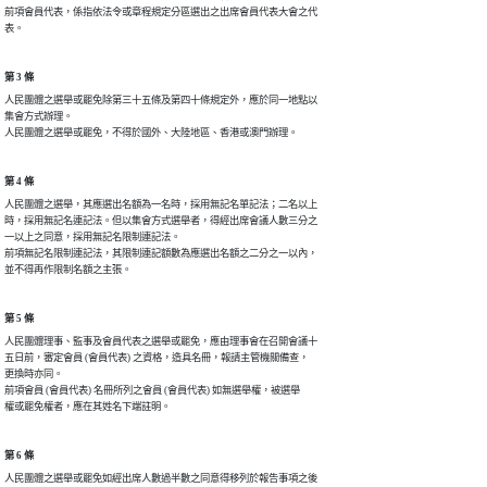
前項會員代表，係指依法令或章程規定分區選出之出席會員代表大會之代

表。
第 3 條
人民團體之選舉或罷免除第三十五條及第四十條規定外，應於同一地點以

集會方式辦理。

人民團體之選舉或罷免，不得於國外、大陸地區、香港或澳門辦理。
第 4 條
人民團體之選舉，其應選出名額為一名時，採用無記名單記法；二名以上

時，採用無記名連記法。但以集會方式選舉者，得經出席會議人數三分之

一以上之同意，採用無記名限制連記法。

前項無記名限制連記法，其限制連記額數為應選出名額之二分之一以內，

並不得再作限制名額之主張。
第 5 條
人民團體理事、監事及會員代表之選舉或罷免，應由理事會在召開會議十

五日前，審定會員 (會員代表) 之資格，造具名冊，報請主管機關備查，

更換時亦同。

前項會員 (會員代表) 名冊所列之會員 (會員代表) 如無選舉權，被選舉

權或罷免權者，應在其姓名下端註明。
第 6 條
人民團體之選舉或罷免如經出席人數過半數之同意得移列於報告事項之後
