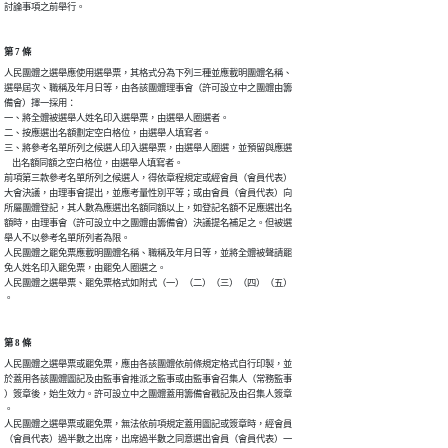
討論事項之前舉行。
第 7 條
人民團體之選舉應使用選舉票，其格式分為下列三種並應載明團體名稱、

選舉屆次、職稱及年月日等，由各該團體理事會（許可設立中之團體由籌

備會）擇一採用：

一、將全體被選舉人姓名印入選舉票，由選舉人圈選者。

二、按應選出名額劃定空白格位，由選舉人填寫者。

三、將參考名單所列之候選人印入選舉票，由選舉人圈選，並預留與應選

    出名額同額之空白格位，由選舉人填寫者。

前項第三款參考名單所列之候選人，得依章程規定或經會員（會員代表）

大會決議，由理事會提出，並應考量性別平等；或由會員（會員代表）向

所屬團體登記，其人數為應選出名額同額以上，如登記名額不足應選出名

額時，由理事會（許可設立中之團體由籌備會）決議提名補足之。但被選

舉人不以參考名單所列者為限。

人民團體之罷免票應載明團體名稱、職稱及年月日等，並將全體被聲請罷

免人姓名印入罷免票，由罷免人圈選之。

人民團體之選舉票、罷免票格式如附式（一）（二）（三）（四）（五）

。
第 8 條
人民團體之選舉票或罷免票，應由各該團體依前條規定格式自行印製，並

於蓋用各該團體圖記及由監事會推派之監事或由監事會召集人（常務監事

）簽章後，始生效力。許可設立中之團體蓋用籌備會戳記及由召集人簽章

。

人民團體之選舉票或罷免票，無法依前項規定蓋用圖記或簽章時，經會員

（會員代表）過半數之出席，出席過半數之同意選出會員（會員代表）一
