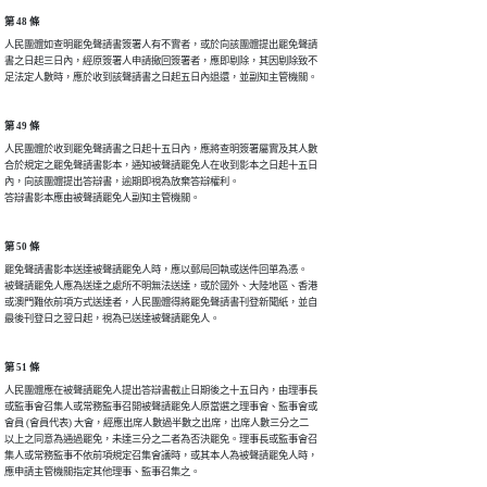
第 48 條
人民團體如查明罷免聲請書簽署人有不實者，或於向該團體提出罷免聲請

書之日起三日內，經原簽署人申請撤回簽署者，應即剔除，其因剔除致不

足法定人數時，應於收到該聲請書之日起五日內退還，並副知主管機關。
第 49 條
人民團體於收到罷免聲請書之日起十五日內，應將查明簽署屬實及其人數

合於規定之罷免聲請書影本，通知被聲請罷免人在收到影本之日起十五日

內，向該團體提出答辯書，逾期即視為放棄答辯權利。

答辯書影本應由被聲請罷免人副知主管機關。
第 50 條
罷免聲請書影本送達被聲請罷免人時，應以郵局回執或送件回單為憑。

被聲請罷免人應為送達之處所不明無法送達，或於國外、大陸地區、香港

或澳門難依前項方式送達者，人民團體得將罷免聲請書刊登新聞紙，並自

最後刊登日之翌日起，視為已送達被聲請罷免人。
第 51 條
人民團體應在被聲請罷免人提出答辯書截止日期後之十五日內，由理事長

或監事會召集人或常務監事召開被聲請罷免人原當選之理事會、監事會或

會員 (會員代表) 大會，經應出席人數過半數之出席，出席人數三分之二

以上之同意為通過罷免，未達三分之二者為否決罷免。理事長或監事會召

集人或常務監事不依前項規定召集會議時，或其本人為被聲請罷免人時，

應申請主管機關指定其他理事、監事召集之。