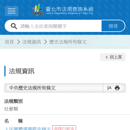
跳到主要內容
展開選單
全站查詢關鍵字欄位
搜尋
:::
:::
首頁
法規資訊
歷史法規所有條文
keyboard_arrow_left
回上頁
法規資訊
text_rotate_vertical
print
中央歷史法規所有條文
法規類別
社會類
名 稱
人民團體選舉罷免辦法
非現行版本