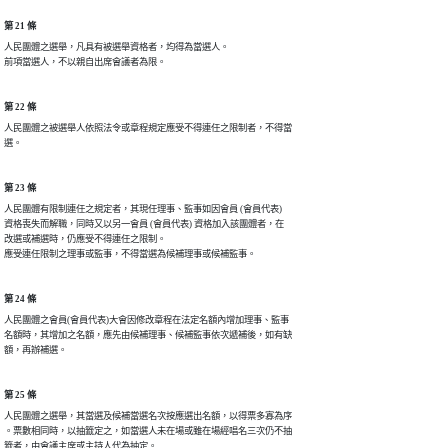
第 21 條
人民團體之選舉，凡具有被選舉資格者，均得為當選人。

前項當選人，不以親自出席會議者為限。
第 22 條
人民團體之被選舉人依照法令或章程規定應受不得連任之限制者，不得當

選。
第 23 條
人民團體有限制連任之規定者，其現任理事、監事如因會員 (會員代表)

資格喪失而解職，同時又以另一會員 (會員代表) 資格加入該團體者，在

改選或補選時，仍應受不得連任之限制。

應受連任限制之理事或監事，不得當選為候補理事或候補監事。
第 24 條
人民團體之會員(會員代表)大會因修改章程在法定名額內增加理事、監事

名額時，其增加之名額，應先由候補理事、候補監事依次遞補後，如有缺

額，再辦補選。
第 25 條
人民團體之選舉，其當選及候補當選名次按應選出名額，以得票多寡為序

。票數相同時，以抽籤定之，如當選人未在場或雖在場經唱名三次仍不抽

籤者，由會議主席或主持人代為抽定。
