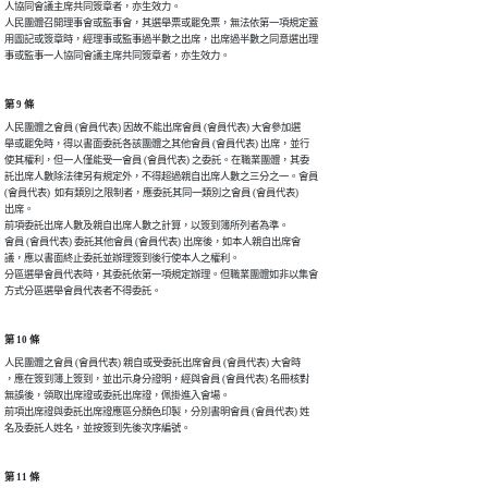
人協同會議主席共同簽章者，亦生效力。

人民團體召開理事會或監事會，其選舉票或罷免票，無法依第一項規定蓋

用圖記或簽章時，經理事或監事過半數之出席，出席過半數之同意選出理

事或監事一人協同會議主席共同簽章者，亦生效力。
第 9 條
人民團體之會員 (會員代表) 因故不能出席會員 (會員代表) 大會參加選

舉或罷免時，得以書面委託各該團體之其他會員 (會員代表) 出席，並行

使其權利，但一人僅能受一會員 (會員代表) 之委託。在職業團體，其委

託出席人數除法律另有規定外，不得超過親自出席人數之三分之一。會員

(會員代表)  如有類別之限制者，應委託其同一類別之會員 (會員代表)

出席。

前項委託出席人數及親自出席人數之計算，以簽到簿所列者為準。

會員 (會員代表) 委託其他會員 (會員代表) 出席後，如本人親自出席會

議，應以書面終止委託並辦理簽到後行使本人之權利。

分區選舉會員代表時，其委託依第一項規定辦理。但職業團體如非以集會

方式分區選舉會員代表者不得委託。
第 10 條
人民團體之會員 (會員代表) 親自或受委託出席會員 (會員代表) 大會時

，應在簽到簿上簽到，並出示身分證明，經與會員 (會員代表) 名冊核對

無誤後，領取出席證或委託出席證，佩掛進入會場。

前項出席證與委託出席證應區分顏色印製，分別書明會員 (會員代表) 姓

名及委託人姓名，並按簽到先後次序編號。
第 11 條