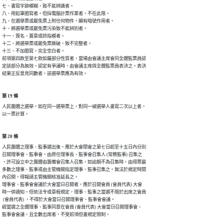
七、書寫字跡模糊，致不能辨識者。

八、用鉛筆圈寫者。但採電腦計票作業者，不在此限。

九、在選舉票或罷免票上附任何物件，顯有暗號作用者。

十、將選舉票或罷免票污染致不能辨別者。

十一、簽名、蓋章或捺指模者。

十二、將選舉票或罷免票撕破，致不完整者。

十三、不加圈寫，完全空白者。

前項第四款至第七款如屬部分性質者，當場由會議主席會同全體監票員認

定該部分為無效。認定有爭議時，由會議主席與全體監票員表決之。表決

結果正反意見同數者，該選舉票應為有效。
第 19 條
人民團體之選舉，如在同一選舉票上，對同一被選舉人書寫二次以上者，

以一票計算。
第 20 條
人民團體之理事、監事選出後，應於大會閉會之第七日起至十五日內分別

召開理事會、監事會，由原任理事長、監事會召集人 (常務監事) 召集之

，許可設立中之團體由籌備會召集人召集，如逾期不為召集時，由得票最

多數之理事、監事或由主管機關指定理事、監事召集之。無法於規定時間

內召開，得報請主管機關核准延長之。

理事會、監事會會議於大會當日召開者，應於召開會員 (會員代表) 大會

時一併通知。但依法令或章程規定，理事、監事之當選不限於出席之會員

 (會員代表) ，不得於大會當日召開理事會、監事會會議。

經當選之全體理事、監事同意在會員 (會員代表) 大會當日召開理事會、

監事會會議，且全數出席者，不受前項但書規定限制。