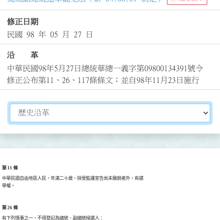
修正日期
民國 98 年 05 月 27 日
沿 革
中華民國98年5月27日總統華總一義字第09800134391號令
修正公布第11、26、117條條文；並自98年11月23日施行
切換選擇法規資訊內容
第 11 條
中華民國自由地區人民，年滿二十歲，除受監護宣告尚未撤銷者外，有選

舉權。
第 26 條
有下列情事之一，不得登記為總統、副總統候選人：
