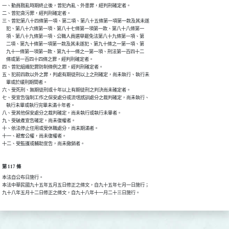
一、動員戡亂時期終止後，曾犯內亂、外患罪，經判刑確定者。

二、曾犯貪污罪，經判刑確定者。

三、曾犯第八十四條第一項、第二項、第八十五條第一項第一款及其未遂

    犯、第八十六條第一項、第八十七條第一項第一款、第八十八條第一

    項、第八十九條第一項、公職人員選舉罷免法第八十九條第一項、第

    二項、第九十條第一項第一款及其未遂犯、第九十條之一第一項、第

    九十一條第一項第一款、第九十一條之一第一項、刑法第一百四十二

    條或第一百四十四條之罪，經判刑確定者。

四、曾犯組織犯罪防制條例之罪，經判刑確定者。

五、犯前四款以外之罪，判處有期徒刑以上之刑確定，尚未執行、執行未

    畢或於緩刑期間者。

六、受死刑、無期徒刑或十年以上有期徒刑之判決尚未確定者。

七、受宣告強制工作之保安處分或流氓感訓處分之裁判確定，尚未執行、

    執行未畢或執行完畢未滿十年者。

八、受其他保安處分之裁判確定，尚未執行或執行未畢者。

九、受破產宣告確定，尚未復權者。

十、依法停止任用或受休職處分，尚未期滿者。

十一、褫奪公權，尚未復權者。

十二、受監護或輔助宣告，尚未撤銷者。
第 117 條
本法自公布日施行。

本法中華民國九十五年五月五日修正之條文，自九十五年七月一日施行；

九十八年五月十二日修正之條文，自九十八年十一月二十三日施行。