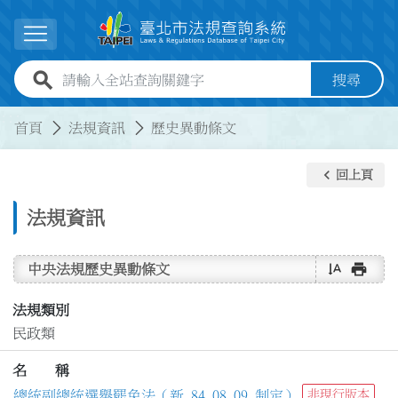
跳到主要內容
展開選單
全站查詢關鍵字欄位
搜尋
:::
:::
首頁
法規資訊
歷史異動條文
keyboard_arrow_left
回上頁
法規資訊
text_rotate_vertical
print
中央法規歷史異動條文
法規類別
民政類
名 稱
總統副總統選舉罷免法（新 84.08.09 制定）
非現行版本