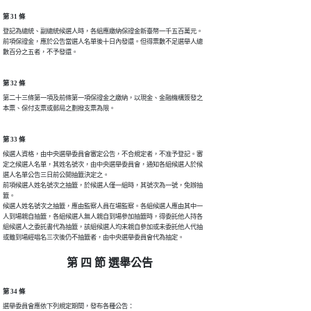
第 31 條
登記為總統、副總統候選人時，各組應繳納保證金新臺幣一千五百萬元。

前項保證金，應於公告當選人名單後十日內發還。但得票數不足選舉人總

數百分之五者，不予發還。
第 32 條
第二十三條第一項及前條第一項保證金之繳納，以現金、金融機構簽發之

本票、保付支票或郵局之劃撥支票為限。
第 33 條
候選人資格，由中央選舉委員會審定公告，不合規定者，不准予登記。審

定之候選人名單，其姓名號次，由中央選舉委員會，通知各組候選人於候

選人名單公告三日前公開抽籤決定之。

前項候選人姓名號次之抽籤，於候選人僅一組時，其號次為一號，免辦抽

籤。

候選人姓名號次之抽籤，應由監察人員在場監察。各組候選人應由其中一

人到場親自抽籤，各組候選人無人親自到場參加抽籤時，得委託他人持各

組候選人之委託書代為抽籤，該組候選人均未親自參加或未委託他人代抽

或雖到場經唱名三次後仍不抽籤者，由中央選舉委員會代為抽定。
第 四 節 選舉公告
第 34 條
選舉委員會應依下列規定期間，發布各種公告：
