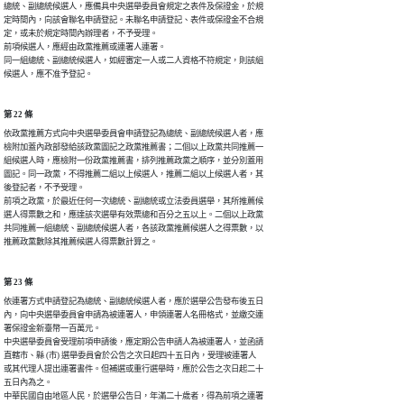
總統、副總統候選人，應備具中央選舉委員會規定之表件及保證金，於規

定時間內，向該會聯名申請登記。未聯名申請登記、表件或保證金不合規

定，或未於規定時間內辦理者，不予受理。

前項候選人，應經由政黨推薦或連署人連署。

同一組總統、副總統候選人，如經審定一人或二人資格不符規定，則該組

候選人，應不准予登記。
第 22 條
依政黨推薦方式向中央選舉委員會申請登記為總統、副總統候選人者，應

檢附加蓋內政部發給該政黨圖記之政黨推薦書；二個以上政黨共同推薦一

組候選人時，應檢附一份政黨推薦書，排列推薦政黨之順序，並分別蓋用

圖記。同一政黨，不得推薦二組以上候選人，推薦二組以上候選人者，其

後登記者，不予受理。

前項之政黨，於最近任何一次總統、副總統或立法委員選舉，其所推薦候

選人得票數之和，應達該次選舉有效票總和百分之五以上。二個以上政黨

共同推薦一組總統、副總統候選人者，各該政黨推薦候選人之得票數，以

推薦政黨數除其推薦候選人得票數計算之。
第 23 條
依連署方式申請登記為總統、副總統候選人者，應於選舉公告發布後五日

內，向中央選舉委員會申請為被連署人，申領連署人名冊格式，並繳交連

署保證金新臺幣一百萬元。

中央選舉委員會受理前項申請後，應定期公告申請人為被連署人，並函請

直轄市、縣 (市) 選舉委員會於公告之次日起四十五日內，受理被連署人

或其代理人提出連署書件。但補選或重行選舉時，應於公告之次日起二十

五日內為之。

中華民國自由地區人民，於選舉公告日，年滿二十歲者，得為前項之連署
