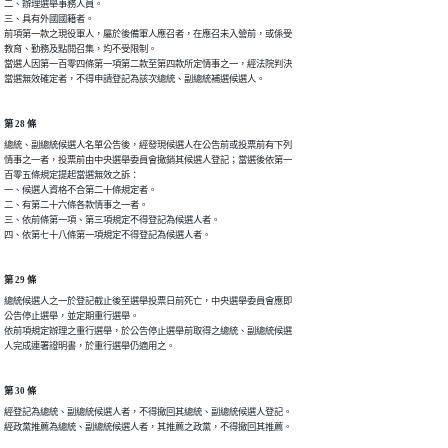
二、辦理選舉事務人員。

三、具有外國國籍者。

前項第一款之現役軍人，屬於後備軍人應召者，在應召未入營前，或係受

教育、勤務及點閱召集，均不受限制。

當選人因第一百零四條第一項第二款至第四款所定情事之一，經法院判決

當選無效確定者，不得申請登記為該次總統、副總統補選候選人。
第 28 條
總統、副總統候選人名單公告後，經發現候選人在公告前或投票前有下列

情事之一者，投票前由中央選舉委員會撤銷其候選人登記；當選後依第一

百零五條規定提起當選無效之訴：

一、候選人資格不合第二十條規定者。

二、有第二十六條各款情事之一者。

三、依前條第一項、第三項規定不得登記為候選人者。

四、依第七十八條第一項規定不得登記為候選人者。
第 29 條
總統候選人之一於登記截止後至選舉投票日前死亡，中央選舉委員會應即

公告停止選舉，並定期重行選舉。

依前項規定辦理之重行選舉，於公告停止選舉前取得之總統、副總統候選

人完成連署證明書，於重行選舉仍適用之。
第 30 條
經登記為總統、副總統候選人者，不得撤回其總統、副總統候選人登記。

經政黨推薦為總統、副總統候選人者，其推薦之政黨，不得撤回其推薦。