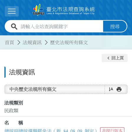
跳到主要內容
展開選單
全站查詢關鍵字欄位
搜尋
:::
:::
首頁
法規資訊
歷史法規所有條文
keyboard_arrow_left
回上頁
法規資訊
text_rotate_vertical
print
中央歷史法規所有條文
法規類別
民政類
名 稱
總統副總統選舉罷免法（新 84.08.09 制定）
非現行版本