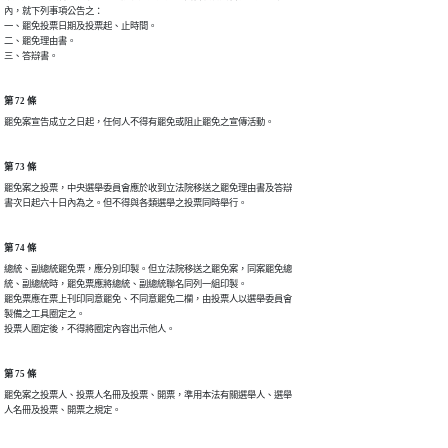
內，就下列事項公告之：

一、罷免投票日期及投票起、止時間。

二、罷免理由書。

三、答辯書。
第 72 條
罷免案宣告成立之日起，任何人不得有罷免或阻止罷免之宣傳活動。
第 73 條
罷免案之投票，中央選舉委員會應於收到立法院移送之罷免理由書及答辯

書次日起六十日內為之。但不得與各類選舉之投票同時舉行。
第 74 條
總統、副總統罷免票，應分別印製。但立法院移送之罷免案，同案罷免總

統、副總統時，罷免票應將總統、副總統聯名同列一組印製。

罷免票應在票上刊印同意罷免、不同意罷免二欄，由投票人以選舉委員會

製備之工具圈定之。

投票人圈定後，不得將圈定內容出示他人。
第 75 條
罷免案之投票人、投票人名冊及投票、開票，準用本法有關選舉人、選舉

人名冊及投票、開票之規定。