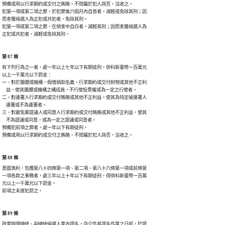
預備或用以行求期約或交付之賄賂，不問屬於犯人與否，沒收之。

犯第一項或第二項之罪，於犯罪後六個月內自首者，減輕或免除其刑；因

而查獲候選人為正犯或共犯者，免除其刑。

犯第一項或第二項之罪，在偵查中自白者，減輕其刑；因而查獲候選人為

正犯或共犯者，減輕或免除其刑。
第 87 條
有下列行為之一者，處一年以上七年以下有期徒刑，併科新臺幣一百萬元

以上一千萬元以下罰金：

一、對於團體或機構，假借捐助名義，行求期約或交付財物或其他不正利

    益，使其團體或機構之構成員，不行使投票權或為一定之行使者。

二、對連署人行求期約或交付賄賂或其他不正利益，使其為特定被連署人

    連署或不為連署者。

三、對罷免案提議人或同意人行求期約或交付賄賂或其他不正利益，使其

    不為提議或同意，或為一定之提議或同意者。

預備犯前項之罪者，處一年以下有期徒刑。

預備或用以行求期約或交付之賄賂，不問屬於犯人與否，沒收之。
第 88 條
意圖漁利，包攬第八十四條第一項、第二項、第八十六條第一項或前條第

一項各款之事務者，處三年以上十年以下有期徒刑，得併科新臺幣一百萬

元以上一千萬元以下罰金。

前項之未遂犯罰之。
第 89 條
政黨辦理總統、副總統候選人黨內提名，自公告其提名作業之日起，於提
