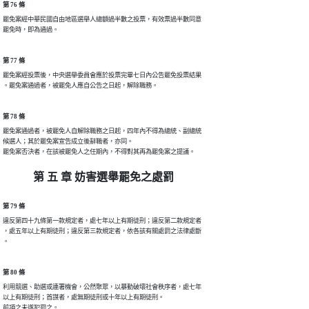
第 76 條
罷免案經中華民國自由地區選舉人總額過半數之投票，有效票過半數同意

罷免時，即為通過。
第 77 條
罷免案經投票後，中央選舉委員會應於投票完畢七日內公告罷免投票結果

。罷免案通過者，被罷免人應自公告之日起，解除職務。
第 78 條
罷免案通過者，被罷免人自解除職務之日起，四年內不得為總統、副總統

候選人；其於罷免案宣告成立後辭職者，亦同。

罷免案否決者，在該被罷免人之任期內，不得對其再為罷免案之提議。
第 五 章 妨害選舉罷免之處罰
第 79 條
違反第四十九條第一款規定者，處七年以上有期徒刑；違反第二款規定者

，處五年以上有期徒刑；違反第三款規定者，依各該有關處罰之法律處斷

。
第 80 條
利用競選、助選或連署機會，公然聚眾，以暴動破壞社會秩序者，處七年

以上有期徒刑；首謀者，處無期徒刑或十年以上有期徒刑。

前項之未遂犯罰之。