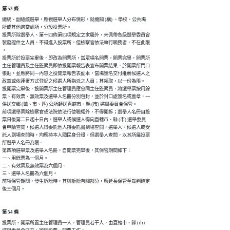
第 53 條
總統、副總統選舉，應視選舉人分布情形，就機關 (構) 、學校、公共場

所或其他適當處所，分設投票所。

投票所除選舉人、第十四條第四項規定之家屬外，未佩帶各級選舉委員會

製發證件之人員，不得進入投票所。但檢察官依法執行職務者，不在此限

。

投票所於投票完畢後，即改為開票所，當眾唱名開票。開票完畢，開票所

主任管理員及主任監察員即依投開票報告表宣布開票結果，於開票所門口

張貼，並應將同一內容之投開票報告表副本，當場簽名交付推薦候選人之

政黨或依連署方式登記之候選人所指派之人員；其領取，以一份為限。

投開票完畢後，投開票所主任管理員應會同主任監察員，將選舉票按用餘

票、有效票、無效票及選舉人名冊分別包封，並於封口處簽名或蓋章，一

併送交鄉 (鎮、市、區) 公所轉送直轄市、縣 (市) 選舉委員會保管。

前項選舉票除檢察官或法院依法行使職權外，不得開拆；選舉人名冊自投

票日後第二日起十日內，選舉人或候選人得向直轄市、縣 (市) 選舉委員

會申請查閱，候選人得委託他人持委託書到場查閱，選舉人、候選人或受

託人到場查閱時，均應持本人國民身分證。但選舉人查閱，以其所屬投票

所選舉人名冊為限。

第四項選舉票及選舉人名冊，自開票完畢後，其保管期間如下：

一、用餘票為一個月。

二、有效票及無效票為六個月。

三、選舉人名冊為六個月。

前項保管期間，發生訴訟時，其與訴訟有關部分，應延長保管至裁判確定

後三個月。
第 54 條
投票所、開票所置主任管理員一人，管理員若干人，由直轄市、縣 (市)
