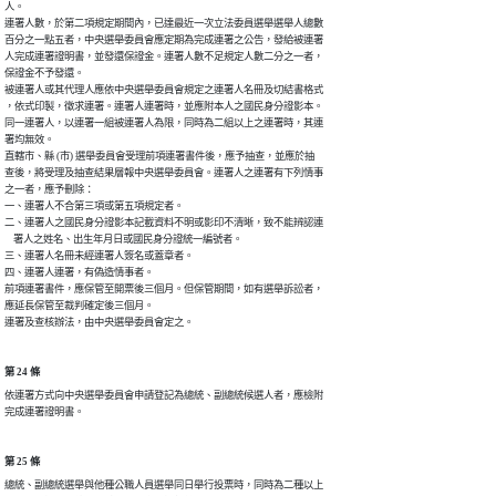
人。

連署人數，於第二項規定期間內，已達最近一次立法委員選舉選舉人總數

百分之一點五者，中央選舉委員會應定期為完成連署之公告，發給被連署

人完成連署證明書，並發還保證金。連署人數不足規定人數二分之一者，

保證金不予發還。

被連署人或其代理人應依中央選舉委員會規定之連署人名冊及切結書格式

，依式印製，徵求連署。連署人連署時，並應附本人之國民身分證影本。

同一連署人，以連署一組被連署人為限，同時為二組以上之連署時，其連

署均無效。

直轄市、縣 (市) 選舉委員會受理前項連署書件後，應予抽查，並應於抽

查後，將受理及抽查結果層報中央選舉委員會。連署人之連署有下列情事

之一者，應予刪除：

一、連署人不合第三項或第五項規定者。

二、連署人之國民身分證影本記載資料不明或影印不清晰，致不能辨認連

    署人之姓名、出生年月日或國民身分證統一編號者。

三、連署人名冊未經連署人簽名或蓋章者。

四、連署人連署，有偽造情事者。

前項連署書件，應保管至開票後三個月。但保管期間，如有選舉訴訟者，

應延長保管至裁判確定後三個月。

連署及查核辦法，由中央選舉委員會定之。
第 24 條
依連署方式向中央選舉委員會申請登記為總統、副總統候選人者，應檢附

完成連署證明書。
第 25 條
總統、副總統選舉與他種公職人員選舉同日舉行投票時，同時為二種以上
