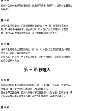
第 17 條
總統、副總統選舉與他種公職人員選舉同日舉行投票時，選舉人名冊得合

併編造。
第 18 條
選舉人名冊編造後，戶政機關應送由鄉 (鎮、市、區) 公所函報直轄市、

縣 (市) 選舉委員會備查，並由鄉 (鎮、市、區) 公所公開陳列、公告閱

覽，選舉人發現錯誤或遺漏時，得於閱覽期間內申請更正。
第 19 條
選舉人名冊經公告閱覽期滿後，鄉 (鎮、市、區) 公所應將原冊及申請更

正情形，送戶政機關查核更正。

選舉人名冊經公告、更正後即為確定，並由各直轄市、縣 (市) 選舉委員

會公告選舉人人數。
第 三 節 候選人
第 20 條
在中華民國自由地區繼續居住六個月以上且曾設籍十五年以上之選舉人，

年滿四十歲，得申請登記為總統、副總統候選人。

回復中華民國國籍、因歸化取得中華民國國籍、大陸地區人民或香港、澳

門居民經許可進入臺灣地區者，不得登記為總統、副總統候選人。
第 21 條