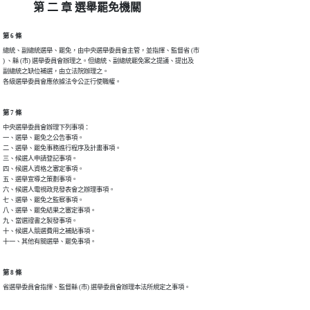
第 二 章 選舉罷免機關
第 6 條
總統、副總統選舉、罷免，由中央選舉委員會主管，並指揮、監督省 (市

) 、縣 (市) 選舉委員會辦理之。但總統、副總統罷免案之提議、提出及

副總統之缺位補選，由立法院辦理之。

各級選舉委員會應依據法令公正行使職權。
第 7 條
中央選舉委員會辦理下列事項：

一、選舉、罷免之公告事項。

二、選舉、罷免事務進行程序及計畫事項。

三、候選人申請登記事項。

四、候選人資格之審定事項。

五、選舉宣導之策劃事項。

六、候選人電視政見發表會之辦理事項。

七、選舉、罷免之監察事項。

八、選舉、罷免結果之審定事項。

九、當選證書之製發事項。

十、候選人競選費用之補貼事項。

十一、其他有關選舉、罷免事項。
第 8 條
省選舉委員會指揮、監督縣 (市) 選舉委員會辦理本法所規定之事項。