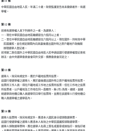
第 11 條
中華民國自由地區人民，年滿二十歲，除受監護宣告尚未撤銷者外，有選

舉權。
第 12 條
前條有選舉權人具下列條件之一者，為選舉人：

一、現在中華民國自由地區繼續居住六個月以上者。

二、曾在中華民國自由地區繼續居住六個月以上，現在國外，持有效中華

    民國護照，並在規定期間內向其最後遷出國外時之原戶籍地戶政機關

    辦理選舉人登記者。

前項第二款在國外之中華民國自由地區人民申請返國行使選舉權登記查核

辦法，由中央選舉委員會會同外交部、僑務委員會另定之。
第 13 條
選舉人，除另有規定外，應於戶籍地投票所投票。

返國行使選舉權之選舉人，應於最後遷出國外時之原戶籍地投票所投票。

投票所工作人員，得在戶籍地或工作地之投票所投票。但在工作地之投票

所投票者，以戶籍地及工作地在同一直轄市、縣 (市) 為限。總統、副總

統選舉與他種公職人員選舉同日舉行投票時，並應在該選舉人行使他種公

職人員選舉權之選舉區內。
第 14 條
選舉人投票時，除另有規定外，應憑本人國民身分證領取選舉票。

返國行使選舉權之選舉人應憑本人有效之中華民國護照領取選舉票。

選舉人領取選舉票時，應在選舉人名冊上簽名或蓋章或按指印，按指印者

，並應有管理員及監察員各一人蓋章證明。選舉人名冊上無其姓名或姓名
