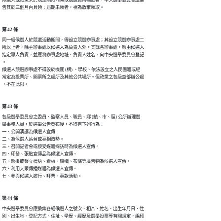
告其於三個月內具領；屆期未領者，視為放棄領取。
第 42 條
同一組候選人於競選活動期間，得設立競選辦事處；其設立競選辦事處二

所以上者，除主辦事處以候選人為負責人外，其餘各辦事處，應由候選人

指定專人負責，並應將辦事處地址、負責人姓名，向中央選舉委員會登記

。

候選人競選辦事處不得設於機關 (構) 、學校、依法設立之人民團體或經

常定為投票所、開票所之處所及其他公共場所。但政黨之各級黨部辦公處

，不在此限。
第 43 條
各級選舉委員會之委員、監察人員、職員、鄉 (鎮、市、區) 公所辦理選

舉事務人員，於選舉公告發布後，不得有下列行為：

一、公開演講為候選人宣傳。

二、為候選人站台或亮相造勢。

三、召開記者會或接受媒體採訪時為候選人宣傳。

四、印發、張貼宣傳品為候選人宣傳。

五、懸掛或豎立標語、看板、旗幟、布條等廣告物為候選人宣傳。

六、利用大眾傳播媒體為候選人宣傳。

七、參與候選人遊行、拜票、募款活動。
第 44 條
中央選舉委員會應彙集各組候選人之號次、相片、姓名、出生年月日、性

別、出生地、登記方式、住址、學歷、經歷及選舉投票等有關規定，編印
