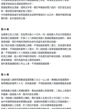
中央選舉委員會對前項所申報競選經費之收支，有事實足認其有不實者，

得要求檢送收支憑據或證明文件。

競選經費收支憑據、證明文件等，應於申報後保管六個月。但於發生訴訟

時，應保管至裁判確定後三個月。

中央選舉委員會於收受競選收支結算申報表四十五日內，應將申報資料彙

整列冊，並刊登政府公報。
第 40 條
自選舉公告之日起，至投票日後三十日內，同一組候選人所支付與競選活

動有關之競選經費，於第三十八條規定候選人競選經費最高金額內，減除

接受捐贈，得於申報所得稅時合併作為當年度列舉扣除額。

個人對於候選人競選經費之捐贈，不得超過新臺幣二萬元；其為營利事業

捐贈者，不得超過新臺幣三十萬元。同一組候選人接受競選經費捐贈之總

額，不得超過第三十八條規定之候選人競選經費最高金額。

前項之捐贈，個人得於申報所得稅時，作為當年度列舉扣除額；其為營利

事業捐贈者，得列為當年度之費用或損失。

營利事業連續虧損三年以上者，不得捐贈競選經費。
第 41 條
各組候選人選舉得票數達當選票數三分之一以上者，應補貼其競選費用，

每票補貼新臺幣三十元。但其最高額，不得超過候選人競選經費最高金額

。

政黨推薦之候選人其補貼費用，應由該推薦之政黨領取；二個以上政黨共

同推薦一組候選人時，應共同具名領取。

第一項候選人競選費用之補貼，應於當選人名單公告之次日起二十日內，

由中央選舉委員會核算補貼金額，並通知依連署方式登記之同組候選人，

或推薦候選人之政黨，於三個月內掣據，向中央選舉委員會領取。

候選人或政黨未於規定期限內領取競選費用補貼者，中央選舉委員會應催
