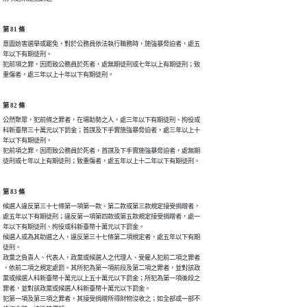
第 81 條
意圖妨害選舉或罷免，對於公務員依法執行職務時，施強暴脅迫者，處五

年以下有期徒刑。

犯前項之罪，因而致公務員於死者，處無期徒刑或七年以上有期徒刑；致

重傷者，處三年以上十年以下有期徒刑。
第 82 條
公然聚眾，犯前條之罪者，在場助勢之人，處三年以下有期徒刑、拘役或

科新臺幣三十萬元以下罰金；首謀及下手實施強暴脅迫者，處三年以上十

年以下有期徒刑。

犯前項之罪，因而致公務員於死者，首謀及下手實施強暴脅迫者，處無期

徒刑或七年以上有期徒刑；致重傷者，處五年以上十二年以下有期徒刑。
第 83 條
候選人違反第三十七條第一項第一款、第二款或第三款規定接受捐贈者，

處五年以下有期徒刑；違反第一項第四款或第五款規定接受捐贈者，處一

年以下有期徒刑、拘役或科新臺幣十萬元以下罰金。

候選人或為其助選之人，違反第三十七條第二項規定者，處五年以下有期

徒刑。

政黨之負責人、代表人，政黨或候選人之代理人、受雇人犯前二項之罪者

，依前二項之規定處罰。其所犯為第一項前段及第二項之罪者，並對該政

黨或候選人科新臺幣十萬元以上五十萬元以下罰金；所犯為第一項後段之

罪者，並對該政黨或候選人科新臺幣十萬元以下罰金。

犯第一項及第三項之罪者，其接受捐贈所得財物沒收之；如全部或一部不
