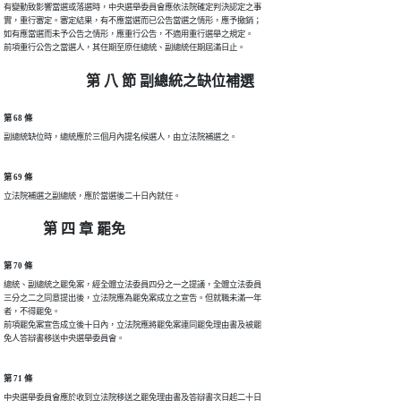
有變動致影響當選或落選時，中央選舉委員會應依法院確定判決認定之事

實，重行審定。審定結果，有不應當選而已公告當選之情形，應予撤銷；

如有應當選而未予公告之情形，應重行公告，不適用重行選舉之規定。

前項重行公告之當選人，其任期至原任總統、副總統任期屆滿日止。
第 八 節 副總統之缺位補選
第 68 條
副總統缺位時，總統應於三個月內提名候選人，由立法院補選之。
第 69 條
立法院補選之副總統，應於當選後二十日內就任。
第 四 章 罷免
第 70 條
總統、副總統之罷免案，經全體立法委員四分之一之提議，全體立法委員

三分之二之同意提出後，立法院應為罷免案成立之宣告。但就職未滿一年

者，不得罷免。

前項罷免案宣告成立後十日內，立法院應將罷免案連同罷免理由書及被罷

免人答辯書移送中央選舉委員會。
第 71 條
中央選舉委員會應於收到立法院移送之罷免理由書及答辯書次日起二十日
