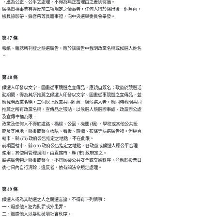
，應為公正、公平之處理，不得為無正當理由之差別待遇。

廣播電視事業有違反前二項規定之情事者，任何人得於播出後一個月內，

檢具錄影帶、錄音帶等具體事證，向中央選舉委員會舉發。
第 47 條
報紙、雜誌所刊登之競選廣告，應於該廣告中載明政黨名稱或候選人姓名

。
第 48 條
候選人印發以文字、圖畫從事競選之宣傳品，應親自簽名；政黨於競選活

動期間，得為其所推薦之候選人印發以文字、圖畫從事競選之宣傳品，並

應載明政黨名稱，二個以上政黨共同推薦一組候選人者，應同時載明共同

推薦之所有政黨名稱。宣傳品之張貼，以候選人競選辦事處、政黨辦公處

及宣傳車輛為限。

政黨及任何人不得於道路、橋樑、公園、機關 (構) 、學校或其他公共設

施及其用地，懸掛或豎立標語、看板、旗幟、布條等競選廣告物。但經直

轄市、縣 (市) 政府公告指定之地點，不在此限。

前項直轄市、縣 (市) 政府公告指定之地點，各政黨或候選人應公平合理

使用；其使用管理規則，由直轄市、縣 (市) 政府定之。

競選廣告物之懸掛或豎立，不得妨礙公共安全或交通秩序，並應於投票日

後七日內自行清除；違反者，依有關法令規定處理。
第 49 條
候選人或為其助選之人之競選言論，不得有下列情事：

一、煽惑他人犯內亂罪或外患罪。

二、煽惑他人以暴動破壞社會秩序。
