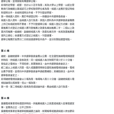
選舉公報，並得錄製有聲選舉公報。

前項所定學歷、經歷，合計以三百字為限；其為大學以上學歷，以經主管

教育行政機關立案或認可之學校取得學位者為限。候選人並應於登記時檢

附證明文件，未檢附證明文件者，不予刊登該學歷。

第一項候選人資料，應於申請登記時，一併繳送中央選舉委員會。

候選人個人資料，由候選人自行負責。其個人資料為中央選舉委員會職務

上所已知或經查明不實者，不予刊登選舉公報。候選人登記方式欄，依政

黨推薦方式登記之候選人應刊登推薦之政黨名稱加推薦二字，二個以上政

黨共同推薦一組總統、副總統候選人時，政黨名稱次序，依其政黨推薦書

填列之順位；依連署方式登記之候選人，刊登連署。

選舉公報應於投票日二日前送達選舉區內各戶，並分別張貼適當地點。
第 45 條
總統、副總統選舉，中央選舉委員會應以公費，在全國性無線電視頻道提

供時段，供候選人發表政見，同一組候選人每次時間不得少於三十分鐘，

受指定之電視台，不得拒絕；其實施辦法，由中央選舉委員會定之。

經二組以上候選人同意，個人或團體得舉辦全國性無線電視辯論會，電視

台應予受理，並得向中央選舉委員會申請經費補助；其補助辦法，由中央

選舉委員會定之。

前項總統電視辯論會以三場為限，每場每人限三十分鐘。副總統候選人電

視辯論得比照辦理。但以一場為限。

第一項、第二項候選人發表政見或辯論內容，應由候選人自行負責。
第 46 條
廣播電視事業得有償提供時段，供推薦候選人之政黨或候選人從事競選宣

傳，並應為公正、公平之對待。

廣播電視事業從事選舉相關議題之論政、新聞報導或邀請候選人參加節目
