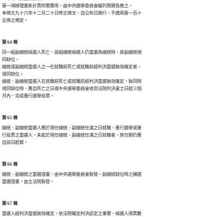
第一項辦理重新計票所需費用，由中央選舉委員會編列預算負擔之。

本條文九十六年十二月二十日修正條文，自公布日施行，不適用第一百十

五條之規定。
第 64 條
同一組副總統候選人死亡，該組總統候選人仍當選為總統時，其副總統視

同缺位。

總統或副總統當選人之一在就職前死亡或就職前經判決當選無效確定者，

視同缺位。

總統、副總統當選人在就職前死亡或就職前經判決當選無效確定，致同時

視同缺位時，應自死亡之日或中央選舉委員會收到法院判決書之日起三個

月內，完成重行選舉投票。
第 65 條
總統、副總統當選人應於現任總統、副總統任滿之日就職，重行選舉或重

行投票之當選人，未能於現任總統、副總統任滿之日就職者，其任期仍應

自該日起算。
第 66 條
總統、副總統之當選證書，由中央選舉委員會製發。副總統缺位時之補選

當選證書，由立法院製發。
第 67 條
當選人經判決當選無效確定，依法院確定判決認定之事實，候選人得票數
