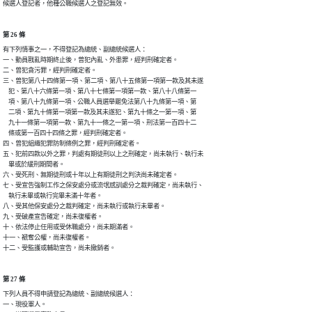
候選人登記者，他種公職候選人之登記無效。
第 26 條
有下列情事之一，不得登記為總統、副總統候選人：

一、動員戡亂時期終止後，曾犯內亂、外患罪，經判刑確定者。

二、曾犯貪污罪，經判刑確定者。

三、曾犯第八十四條第一項、第二項、第八十五條第一項第一款及其未遂

    犯、第八十六條第一項、第八十七條第一項第一款、第八十八條第一

    項、第八十九條第一項、公職人員選舉罷免法第八十九條第一項、第

    二項、第九十條第一項第一款及其未遂犯、第九十條之一第一項、第

    九十一條第一項第一款、第九十一條之一第一項、刑法第一百四十二

    條或第一百四十四條之罪，經判刑確定者。

四、曾犯組織犯罪防制條例之罪，經判刑確定者。

五、犯前四款以外之罪，判處有期徒刑以上之刑確定，尚未執行、執行未

    畢或於緩刑期間者。

六、受死刑、無期徒刑或十年以上有期徒刑之判決尚未確定者。

七、受宣告強制工作之保安處分或流氓感訓處分之裁判確定，尚未執行、

    執行未畢或執行完畢未滿十年者。

八、受其他保安處分之裁判確定，尚未執行或執行未畢者。

九、受破產宣告確定，尚未復權者。

十、依法停止任用或受休職處分，尚未期滿者。

十一、褫奪公權，尚未復權者。

十二、受監護或輔助宣告，尚未撤銷者。
第 27 條
下列人員不得申請登記為總統、副總統候選人：

一、現役軍人。
