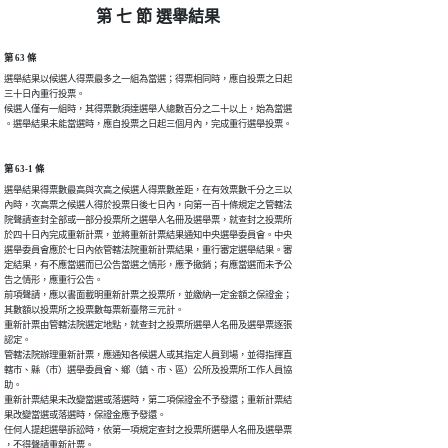
第 七 節 選舉結果
第 63 條
選舉結果以候選人得票最多之一組為當選；得票相同時，應自投票之日起

三十日內重行投票。

候選人僅有一組時，其得票數須達選舉人總數百分之二十以上，始為當選

。選舉結果未能當選時，應自投票之日起三個月內，完成重行選舉投票。
第 63-1 條
選舉結果得票數最高與次高之候選人得票數差距，在有效票數千分之三以

內時，次高票之候選人得於投票日後七日內，向第一百十條規定之管轄法

院聲請查封全部或一部分投票所之選舉人名冊及選舉票，就查封之投票所

於四十日內完成重新計票，並將重新計票結果通知中央選舉委員會。中央

選舉委員會應於七日內依管轄法院重新計票結果，重行審定選舉結果。審

定結果，有不應當選而已公告當選之情形，應予撤銷；有應當選而未予公

告之情形，應重行公告。

前項聲請，應以書面載明重新計票之投票所，並繳納一定金額之保證金；

其數額以投票所之投票數每票新臺幣三元計。

重新計票由管轄法院選定地點，就查封之投票所選舉人名冊及選舉票逐張

認定。

管轄法院辦理重新計票，應通知各候選人或其指定人員到場，並得指揮直

轄市、縣（市）選舉委員會、鄉（鎮、市、區）公所及投票所工作人員協

助。

重新計票結果未改變當選或落選時，第二項保證金不予發還；重新計票結

果改變當選或落選時，保證金應予發還。

任何人提起選舉訴訟時，依第一項規定查封之投票所選舉人名冊及選舉票

，不得聲請重新計票。
