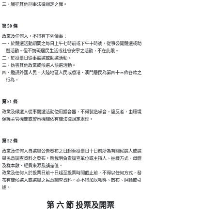
三、觸犯其他刑事法律規定之罪。
第 50 條
政黨及任何人，不得有下列情事：

一、於競選活動期間之每日上午七時前或下午十時後，從事公開競選或助

    選活動。但不妨礙居民生活或社會安寧之活動，不在此限。

二、於投票日從事競選或助選活動。

三、妨害其他政黨或候選人競選活動。

四、邀請外國人民、大陸地區人民或香港、澳門居民為第四十三條各款之

    行為。
第 51 條
政黨及候選人從事競選活動使用擴音器，不得製造噪音。違反者，由環境

保護主管機關或警察機關依有關法律規定處理。
第 52 條
政黨及任何人自選舉公告發布之日起至投票日十日前所為有關候選人或選

舉民意調查資料之發布，應載明負責調查單位或主持人、抽樣方式、母體

及樣本數、經費來源及誤差值。

政黨及任何人於投票日前十日起至投票時間截止前，不得以任何方式，發

布有關候選人或選舉之民意調查資料，亦不得加以報導、散布、評論或引

述。
第 六 節 投票及開票