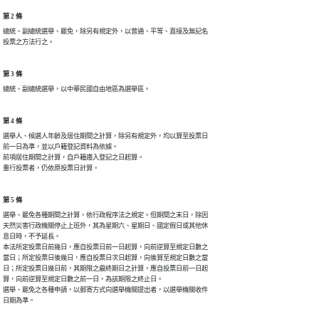
第 2 條
總統、副總統選舉、罷免，除另有規定外，以普通、平等、直接及無記名

投票之方法行之。
第 3 條
總統、副總統選舉，以中華民國自由地區為選舉區。
第 4 條
選舉人、候選人年齡及居住期間之計算，除另有規定外，均以算至投票日

前一日為準，並以戶籍登記資料為依據。

前項居住期間之計算，自戶籍遷入登記之日起算。

重行投票者，仍依原投票日計算。
第 5 條
選舉、罷免各種期間之計算，依行政程序法之規定。但期間之末日，除因

天然災害行政機關停止上班外，其為星期六、星期日、國定假日或其他休

息日時，不予延長。

本法所定投票日前幾日，應自投票日前一日起算，向前逆算至規定日數之

當日；所定投票日後幾日，應自投票日次日起算，向後算至規定日數之當

日；所定投票日幾日前，其期限之最終期日之計算，應自投票日前一日起

算，向前逆算至規定日數之前一日，為該期限之終止日。

選舉、罷免之各種申請，以郵寄方式向選舉機關提出者，以選舉機關收件

日期為準。