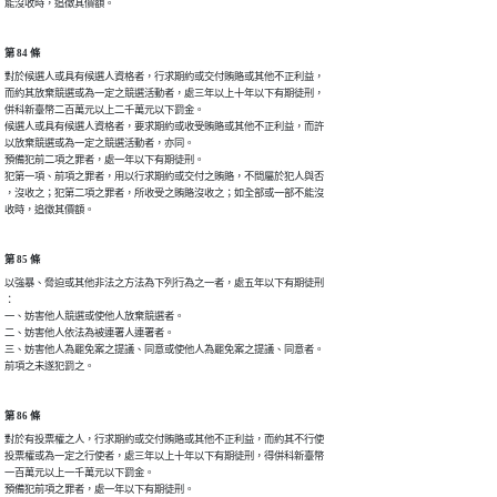
能沒收時，追徵其價額。
第 84 條
對於候選人或具有候選人資格者，行求期約或交付賄賂或其他不正利益，

而約其放棄競選或為一定之競選活動者，處三年以上十年以下有期徒刑，

併科新臺幣二百萬元以上二千萬元以下罰金。

候選人或具有候選人資格者，要求期約或收受賄賂或其他不正利益，而許

以放棄競選或為一定之競選活動者，亦同。

預備犯前二項之罪者，處一年以下有期徒刑。

犯第一項、前項之罪者，用以行求期約或交付之賄賂，不問屬於犯人與否

，沒收之；犯第二項之罪者，所收受之賄賂沒收之；如全部或一部不能沒

收時，追徵其價額。
第 85 條
以強暴、脅迫或其他非法之方法為下列行為之一者，處五年以下有期徒刑

：

一、妨害他人競選或使他人放棄競選者。

二、妨害他人依法為被連署人連署者。

三、妨害他人為罷免案之提議、同意或使他人為罷免案之提議、同意者。

前項之未遂犯罰之。
第 86 條
對於有投票權之人，行求期約或交付賄賂或其他不正利益，而約其不行使

投票權或為一定之行使者，處三年以上十年以下有期徒刑，得併科新臺幣

一百萬元以上一千萬元以下罰金。

預備犯前項之罪者，處一年以下有期徒刑。
