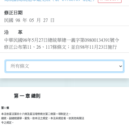
修正日期
民國 98 年 05 月 27 日
沿 革
中華民國98年5月27日總統華總一義字第09800134391號令
修正公布第11、26、117條條文；並自98年11月23日施行
切換選擇法規資訊內容
第 一 章 總則
第 1 條
本法依憲法第四十六條及憲法增修條文第二條第一項制定之。

總統、副總統選舉、罷免，依本法之規定，本法未規定者，依其他有關法

令之規定。