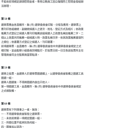
不能依前項規定請領慰問金者，準用公教員工因公傷殘死亡慰問金發給辦

法辦理。
第 58 條
選舉票應由各直轄市、縣 (市) 選舉委員會印製、分發及應用。選舉票上

應刊印各組總統、副總統候選人之號次、姓名、登記方式及相片；依政黨

推薦方式登記之候選人應刊印推薦該組候選人之政黨名稱加推薦二字，二

個以上政黨共同推薦一組候選人時，政黨名稱次序，依其政黨推薦書填列

之順位；依連署方式登記之候選人，刊印連署。

前項選舉票，由直轄市、縣 (市) 選舉委員會依中央選舉委員會規定之式

樣印製，並由監察小組委員到場監印，於投票日前一日交各該投票所主任

管理員會同主任監察員當眾點清。
第 59 條
選舉之投票，由選舉人於選舉票圈選欄上，以選舉委員會製備之圈選工具

圈選一組。

選舉人圈選後，不得將圈選內容出示他人。

第一項圈選工具，由直轄市、縣 (市) 選舉委員會依中央選舉委員會規定

之式樣製備。
第 60 條
選舉票有下列情事之一者，無效：

一、不用選舉委員會製發之選舉票。

二、未依前條第一項規定圈選一組。

三、所圈位置不能辨別為何組。

四、圈後加以塗改。
