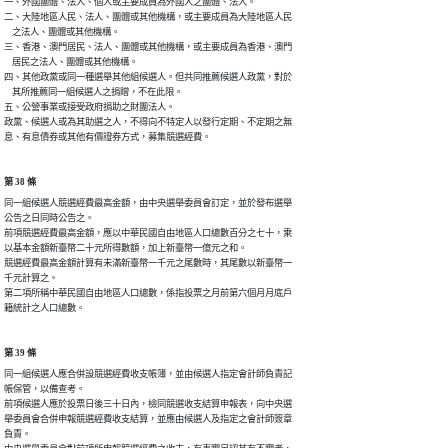
一、外國團體、法人、個人或主要成員為外國人之團體、法人。

二、大陸地區人民、法人、團體或其他機構，或主要成員為大陸地區人民

    之法人、團體或其他機構。

三、香港、澳門居民、法人、團體或其他機構，或主要成員為香港、澳門

    居民之法人、團體或其他機構。

四、其他政黨或同一種選舉其他組候選人。但共同推薦候選人政黨，對於

    其所推薦同一組候選人之捐贈，不在此限。

五、公營事業或接受政府捐助之財團法人。

政黨、候選人或為其助選之人，不得向不特定人以發行定期、不定期之無

息、有息債券或其他有價證券方式，募集競選經費。
第 38 條
同一組候選人競選經費最高金額，由中央選舉委員會訂定，並於發布選舉

公告之日同時公告之。

前項競選經費最高金額，應以中華民國自由地區人口總數百分之七十，乘

以基本金額新臺幣二十元所得數額，加上新臺幣一億元之和。

競選經費最高金額計算有未滿新臺幣一千元之尾數時，其尾數以新臺幣一

千元計算之。

第二項所稱中華民國自由地區人口總數，係指投票之月前第六個月月底戶

籍統計之人口總數。
第 39 條
同一組候選人應合併設競選經費收支帳簿，並由候選人指定會計師負責記

帳保管，以備查考。

前項候選人應於投票日後三十日內，檢同競選收支結算申報表，向中央選

舉委員會合併申報競選經費收支結算，並應由候選人及指定之會計師簽章

負責。
