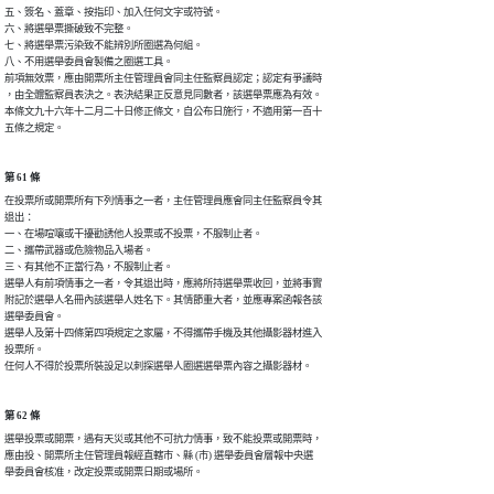
五、簽名、蓋章、按指印、加入任何文字或符號。

六、將選舉票撕破致不完整。

七、將選舉票污染致不能辨別所圈選為何組。

八、不用選舉委員會製備之圈選工具。

前項無效票，應由開票所主任管理員會同主任監察員認定；認定有爭議時

，由全體監察員表決之。表決結果正反意見同數者，該選舉票應為有效。

本條文九十六年十二月二十日修正條文，自公布日施行，不適用第一百十

五條之規定。
第 61 條
在投票所或開票所有下列情事之一者，主任管理員應會同主任監察員令其

退出：

一、在場喧嚷或干擾勸誘他人投票或不投票，不服制止者。

二、攜帶武器或危險物品入場者。

三、有其他不正當行為，不服制止者。

選舉人有前項情事之一者，令其退出時，應將所持選舉票收回，並將事實

附記於選舉人名冊內該選舉人姓名下。其情節重大者，並應專案函報各該

選舉委員會。

選舉人及第十四條第四項規定之家屬，不得攜帶手機及其他攝影器材進入

投票所。

任何人不得於投票所裝設足以刺探選舉人圈選選舉票內容之攝影器材。
第 62 條
選舉投票或開票，遇有天災或其他不可抗力情事，致不能投票或開票時，

應由投、開票所主任管理員報經直轄市、縣 (市) 選舉委員會層報中央選

舉委員會核准，改定投票或開票日期或場所。