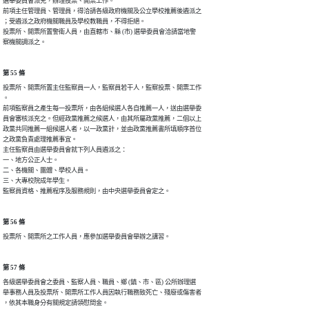
選舉委員會派充，辦理投票、開票工作。

前項主任管理員、管理員，得洽請各級政府機關及公立學校推薦後遴派之

；受遴派之政府機關職員及學校教職員，不得拒絕。

投票所、開票所置警衛人員，由直轄市、縣 (市) 選舉委員會洽請當地警

察機關調派之。
第 55 條
投票所、開票所置主任監察員一人，監察員若干人，監察投票、開票工作

。

前項監察員之產生每一投票所，由各組候選人各自推薦一人，送由選舉委

員會審核派充之。但經政黨推薦之候選人，由其所屬政黨推薦，二個以上

政黨共同推薦一組候選人者，以一政黨計，並由政黨推薦書所填順序首位

之政黨負責處理推薦事宜。

主任監察員由選舉委員會就下列人員遴派之：

一、地方公正人士。

二、各機關、團體、學校人員。

三、大專校院成年學生。

監察員資格、推薦程序及服務規則，由中央選舉委員會定之。
第 56 條
投票所、開票所之工作人員，應參加選舉委員會舉辦之講習。
第 57 條
各級選舉委員會之委員、監察人員、職員、鄉 (鎮、市、區) 公所辦理選

舉事務人員及投票所、開票所工作人員因執行職務致死亡、殘廢或傷害者

，依其本職身分有關規定請領慰問金。
