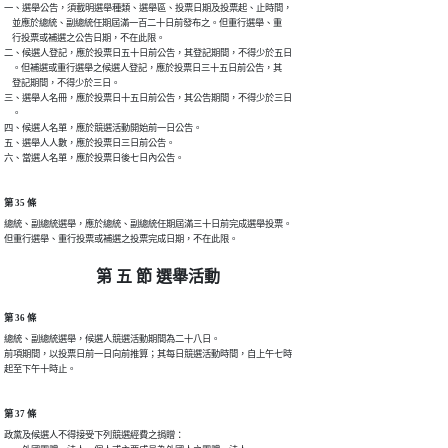
一、選舉公告，須載明選舉種類、選舉區、投票日期及投票起、止時間，

    並應於總統、副總統任期屆滿一百二十日前發布之。但重行選舉、重

    行投票或補選之公告日期，不在此限。

二、候選人登記，應於投票日五十日前公告，其登記期間，不得少於五日

    。但補選或重行選舉之候選人登記，應於投票日三十五日前公告，其

    登記期間，不得少於三日。

三、選舉人名冊，應於投票日十五日前公告，其公告期間，不得少於三日

    。

四、候選人名單，應於競選活動開始前一日公告。

五、選舉人人數，應於投票日三日前公告。

六、當選人名單，應於投票日後七日內公告。
第 35 條
總統、副總統選舉，應於總統、副總統任期屆滿三十日前完成選舉投票。

但重行選舉、重行投票或補選之投票完成日期，不在此限。
第 五 節 選舉活動
第 36 條
總統、副總統選舉，候選人競選活動期間為二十八日。

前項期間，以投票日前一日向前推算；其每日競選活動時間，自上午七時

起至下午十時止。
第 37 條
政黨及候選人不得接受下列競選經費之捐贈：
