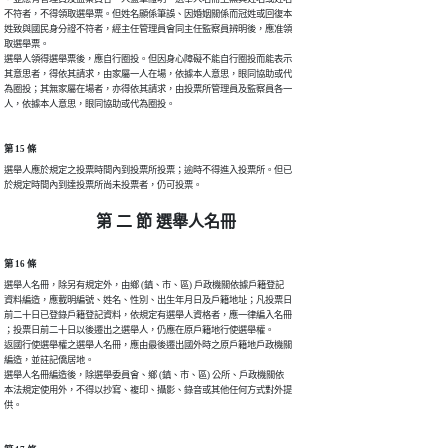
不符者，不得領取選舉票。但姓名顯係筆誤、因婚姻關係而冠姓或回復本

姓致與國民身分證不符者，經主任管理員會同主任監察員辨明後，應准領

取選舉票。

選舉人領得選舉票後，應自行圈投。但因身心障礙不能自行圈投而能表示

其意思者，得依其請求，由家屬一人在場，依據本人意思，眼同協助或代

為圈投；其無家屬在場者，亦得依其請求，由投票所管理員及監察員各一

人，依據本人意思，眼同協助或代為圈投。
第 15 條
選舉人應於規定之投票時間內到投票所投票；逾時不得進入投票所。但已

於規定時間內到達投票所尚未投票者，仍可投票。
第 二 節 選舉人名冊
第 16 條
選舉人名冊，除另有規定外，由鄉 (鎮、市、區) 戶政機關依據戶籍登記

資料編造，應載明編號、姓名、性別、出生年月日及戶籍地址；凡投票日

前二十日已登錄戶籍登記資料，依規定有選舉人資格者，應一律編入名冊

；投票日前二十日以後遷出之選舉人，仍應在原戶籍地行使選舉權。

返國行使選舉權之選舉人名冊，應由最後遷出國外時之原戶籍地戶政機關

編造，並註記僑居地。

選舉人名冊編造後，除選舉委員會、鄉 (鎮、市、區) 公所、戶政機關依

本法規定使用外，不得以抄寫、複印、攝影、錄音或其他任何方式對外提

供。