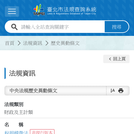
跳到主要內容
展開選單
全站查詢關鍵字欄位
搜尋
:::
:::
首頁
法規資訊
歷史異動條文
keyboard_arrow_left
回上頁
法規資訊
text_rotate_vertical
print
中央法規歷史異動條文
法規類別
財政及主計類
名 稱
稅捐稽徵法
非現行版本