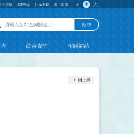
大
中
命令專區
SOP專區
logo下載
線上教學
小
全站查詢關鍵字欄位
搜尋
預告
綜合查詢
相關網站
keyboard_arrow_left
回上頁