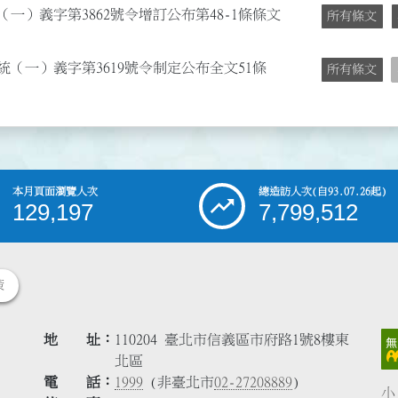
（一）義字第3862號令增訂公布第48-1條條文
所有條文
台統（一）義字第3619號令制定公布全文51條
所有條文
本月頁面瀏覽人次
總造訪人次
(自93.07.26起)
129,197
7,799,512
策
地 址
110204 臺北市信義區市府路1號8樓東
北區
電 話
1999
(非臺北市
02-27208889
)
小