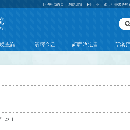
回法務局首頁
網站導覽
ENGLISH
都市計畫書法規
規查詢
解釋令函
訴願決定書
草案
月 22 日