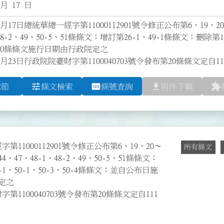
 月 17 日
月17日總統華總一經字第11000112901號令修正公布第6、19、20～
、48-2、49、50-5、51條條文；增訂第26-1、49-1條條文；刪除第1
0條條文施行日期由行政院定之

2月23日行政院院臺財字第1100040703號令發布第20條條文定自1
tune
pin
file_download
extension
章節
條文檢索
條號查詢
附件下載
第11000112901號令修正公布第6、19、20～
所有條文
44、47、48-1、48-2、49、50-5、51條條文；
-1、50-1、50-3、50-4條條文；並自公布日施
定之
第1100040703號令發布第20條條文定自111