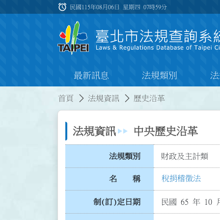
跳到主要內容
alarm
:::
民國115年08月06日 星期四
07時59分
最新訊息
法規類別
法
:::
:::
首頁
法規資訊
歷史沿革
法規資訊
中央歷史沿革
法規類別
財政及主計類
稅捐稽徵法
名 稱
制(訂)定日期
民國 65 年 10 