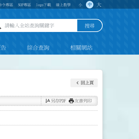
大
中
命令專區
SOP專區
logo下載
線上教學
小
全站查詢關鍵字欄位
搜尋
預告
綜合查詢
相關網站
keyboard_arrow_left
回上頁
text_rotate_vertical
print
另存PDF
友善列印