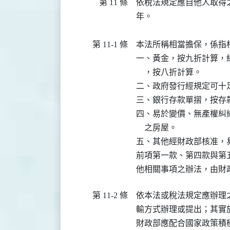
第 11 條
依稅法規定應自他人取得
年。
第 11-1 條
本法所稱相當擔保，係指
一、黃金，按九折計算，
    ，按八折計算。

二、政府發行經規定可十
三、銀行存款單摺，按存款
四、易於變價、無產權糾
    之房屋。

五、其他經財政部核准，
前項第一款、第四款與第
他相關事項之辦法，由財
第 11-2 條
依本法或稅法規定應辦理
輸方式辦理或提出；其實
財政部應配合國家政策積