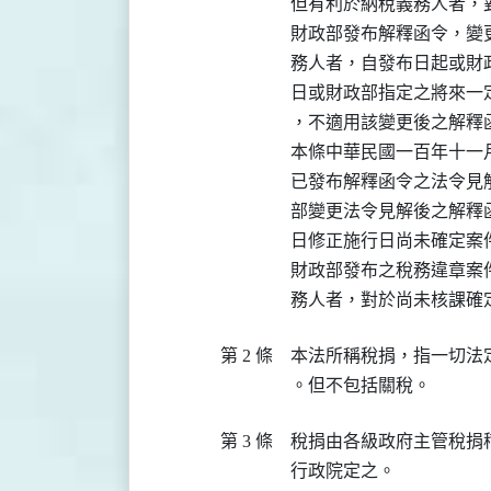
但有利於納稅義務人者，
財政部發布解釋函令，變
務人者，自發布日起或財
日或財政部指定之將來一
，不適用該變更後之解釋函
本條中華民國一百年十一
已發布解釋函令之法令見
部變更法令見解後之解釋
日修正施行日尚未確定案件
財政部發布之稅務違章案
務人者，對於尚未核課確
第 2 條
本法所稱稅捐，指一切法
。但不包括關稅。
第 3 條
稅捐由各級政府主管稅捐
行政院定之。