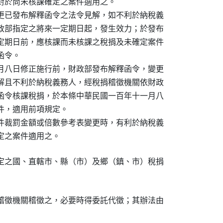
對於尚未核課確定之案件適用之。

更已發布解釋函令之法令見解，如不利於納稅義

政部指定之將來一定期日起，發生效力；於發布

定期日前，應核課而未核課之稅捐及未確定案件

令。

月八日修正施行前，財政部發布解釋函令，變更

解且不利於納稅義務人，經稅捐稽徵機關依財政

函令核課稅捐，於本條中華民國一百年十一月八

，適用前項規定。

件裁罰金額或倍數參考表變更時，有利於納稅義

定之案件適用之。
定之國、直轄市、縣（市）及鄉（鎮、市）稅捐

稽徵機關稽徵之，必要時得委託代徵；其辦法由
