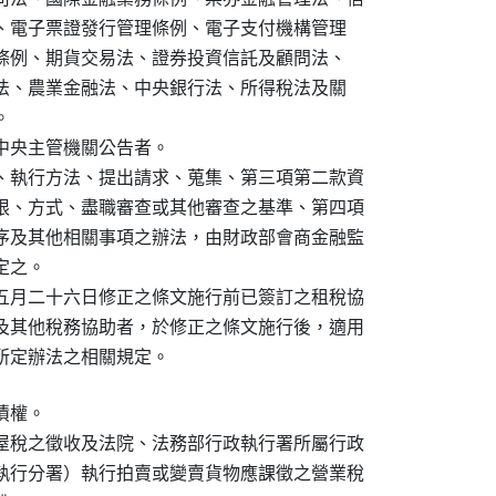
社法、電子票證發行管理條例、電子支付機構管理

券化條例、期貨交易法、證券投資信託及顧問法、

匯兌法、農業金融法、中央銀行法、所得稅法及關



中央主管機關公告者。

、執行方法、提出請求、蒐集、第三項第二款資

限、方式、盡職審查或其他審查之基準、第四項

序及其他相關事項之辦法，由財政部會商金融監

之。

五月二十六日修正之條文施行前已簽訂之租稅協

及其他稅務協助者，於修正之條文施行後，適用

所定辦法之相關規定。
權。

屋稅之徵收及法院、法務部行政執行署所屬行政

執行分署）執行拍賣或變賣貨物應課徵之營業稅
