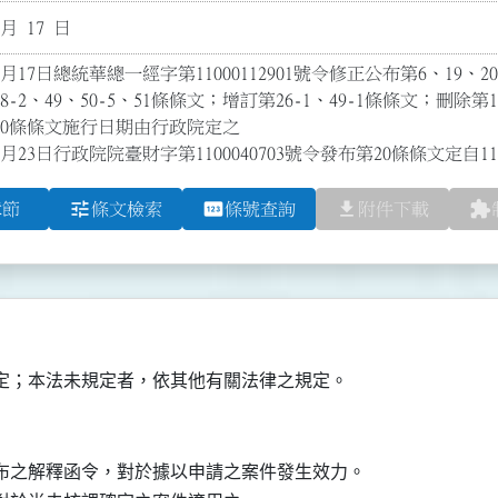
 月 17 日
月17日總統華總一經字第11000112901號令修正公布第6、19、20～
、48-2、49、50-5、51條條文；增訂第26-1、49-1條條文；刪除第1
0條條文施行日期由行政院定之

2月23日行政院院臺財字第1100040703號令發布第20條條文定自1
tune
pin
file_download
extension
章節
條文檢索
條號查詢
附件下載
定；本法未規定者，依其他有關法律之規定。
布之解釋函令，對於據以申請之案件發生效力。
