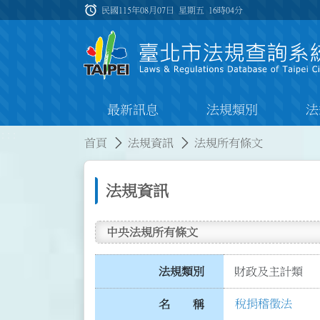
跳到主要內容
alarm
:::
民國115年08月07日 星期五
16時04分
最新訊息
法規類別
法
:::
:::
首頁
法規資訊
法規所有條文
法規資訊
中央法規所有條文
法規類別
財政及主計類
稅捐稽徵法
名 稱