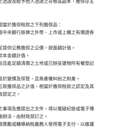
之憑證及給予他人憑證之存根或副本，應保存五

相當於擔保稅款之下列擔保品：

經中央銀行掛牌之外幣、上市或上櫃之有價證券

足提供公務擔保之公債，按面額計值。

本金額計值。

紛且能足額清償之土地或已辦妥建物所有權登記

易於變價及保管，且無產權糾紛之財產。

五款擔保品之計值、相當於擔保稅款之認定及其

政部定之。
之事項及應提出之文件，得以電磁紀錄或電子傳

施辦法，由財政部訂之。

極獎勵或輔導納稅義務人使用電子支付，以維護
