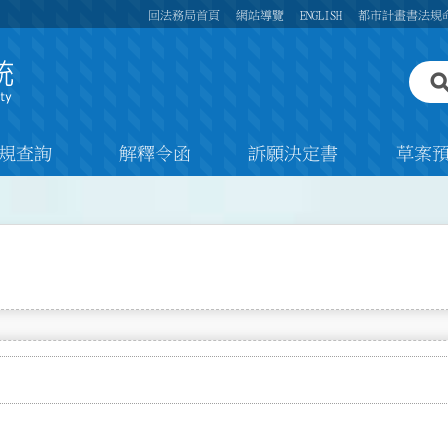
回法務局首頁
網站導覽
ENGLISH
都市計畫書法規
規查詢
解釋令函
訴願決定書
草案