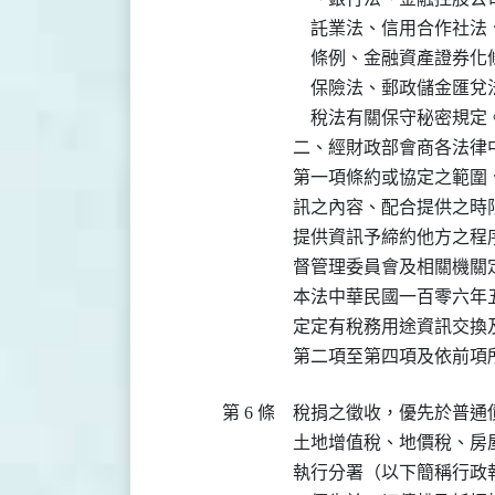
    託業法、信用合作
    條例、金融資產證
    保險法、郵政儲金
    稅法有關保守秘密規定。
二、經財政部會商各法律
第一項條約或協定之範圍
訊之內容、配合提供之時
提供資訊予締約他方之程
督管理委員會及相關機關定
本法中華民國一百零六年
定定有稅務用途資訊交換
第二項至第四項及依前項
第 6 條
稅捐之徵收，優先於普通債
土地增值稅、地價稅、房
執行分署（以下簡稱行政