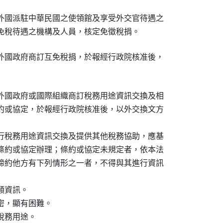
外國派駐中華民國之使領館及享受外交官待遇之

免稅待遇之機構及人員，核定免徵稅捐。
外國政府商訂互免稅捐，於報經行政院核准後，

外國政府或國際組織商訂稅務用途資訊交換及相

約或協定，於報經行政院核准後，以外交換文方

行稅務用途資訊交換及提供其他稅務協助，應基

條約或協定辦理；條約或協定未規定者，依本法

締約他方有下列情形之一者，不得與其進行資訊

資訊。

，顯有困難。

務用途。
