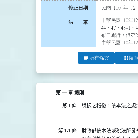
修正日期
民國 110 年 12
中華民國110年12
沿 革
44、47、48-1
布日施行，但第2
中華民國110年1
subject
apps
所有條文
編
第 一 章 總則
第 1 條
稅捐之稽徵，依本法之規
第 1-1 條
財政部依本法或稅法所發