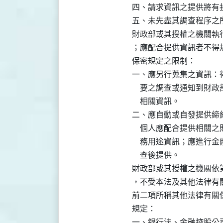
四、請求資訊之提供將有損
五、未先盡其調查程序之
財政部或其授權之機關執
；應配合提供資訊者不得
保密規定之限制：

一、應另行蒐集之資訊：
    要之調查或通知到
    相關資訊。

二、應自動或自發提供締
    個人應配合提供相
    務用途資訊；應進
    查後提供。

財政部或其授權之機關依
，不受本法及其他法律有關
前二項所稱其他法律有關
規定：

一、銀行法、金融控股公