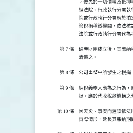
，優先於一切債權及抵押權
經法院、行政執行分署執
院或行政執行分署應於拍
管稅捐稽徵機關，依法核
法院或行政執行分署代為
第 7 條
破產財團成立後，其應納
清償之。
第 8 條
公司重整中所發生之稅捐
第 9 條
納稅義務人應為之行為，
捐，應於代收稅款機構之
第 10 條
因天災、事變而遲誤依法
實際情形，延長其繳納期