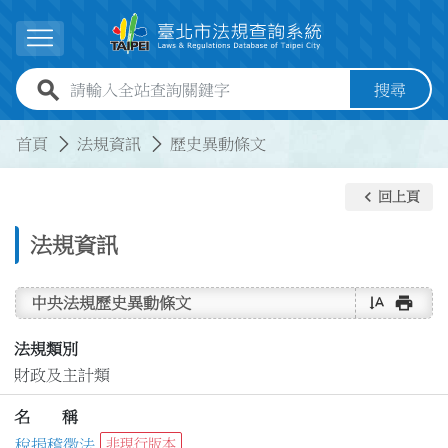
跳到主要內容
展開選單
全站查詢關鍵字欄位
搜尋
:::
:::
首頁
法規資訊
歷史異動條文
keyboard_arrow_left
回上頁
法規資訊
text_rotate_vertical
print
中央法規歷史異動條文
法規類別
財政及主計類
名 稱
稅捐稽徵法
非現行版本