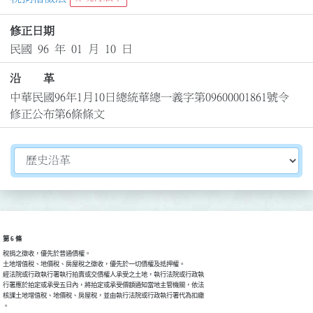
修正日期
民國 96 年 01 月 10 日
沿 革
中華民國96年1月10日總統華總一義字第09600001861號令
修正公布第6條條文
切換選擇法規資訊內容
第 6 條
稅捐之徵收，優先於普通債權。

土地增值稅、地價稅、房屋稅之徵收，優先於一切債權及抵押權。

經法院或行政執行署執行拍賣或交債權人承受之土地，執行法院或行政執

行署應於拍定或承受五日內，將拍定或承受價額通知當地主管機關，依法

核課土地增值稅、地價稅、房屋稅，並由執行法院或行政執行署代為扣繳

。