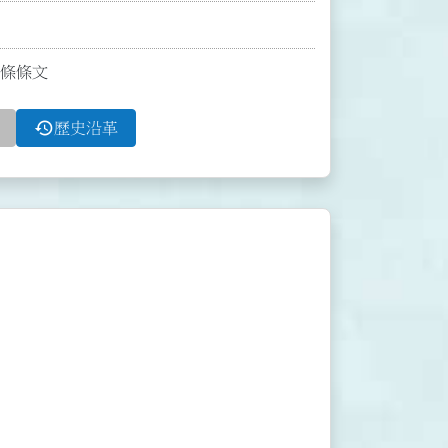
3條條文
history
歷史沿革