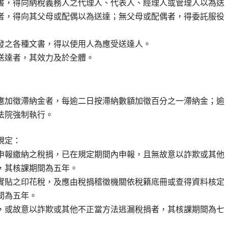
書，得向納稅義務人之代理人、代表人、經理人或管理人以為送

者，得向其父母或配偶以為送達；無父母或配偶者，得委託服役

發之各種文書，得以使用人為應受送達人。

應加徵滯納金者，每逾二日按滯納數額加徵百分之一滯納金；逾

定：

申報繳納之稅捐，已在規定期間內申報，且無故意以詐欺或其他

者，其核課期間為五年。

實貼之印花稅，及應由稅捐稽徵機關依稅籍底冊或查得資料核定

間為五年。

，或故意以詐欺或其他不正當方法逃漏稅捐者，其核課期間為七
