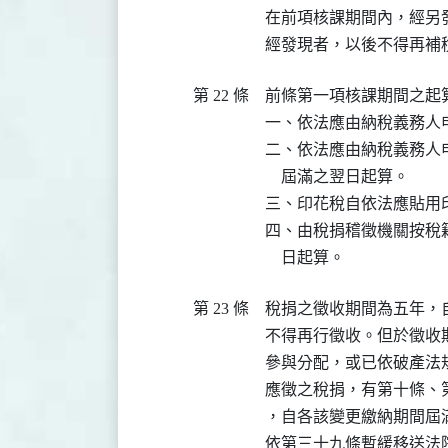
在前項核課期間內，經另
第 22 條
前條第一項核課期間之起算
一、依法應由納稅義務人
二、依法應由納稅義務人
    屆滿之翌日起算。

三、印花稅自依法應貼用印
四、由稅捐稽徵機關按稅
第 23 條
稅捐之徵收期間為五年，
不得再行徵收。但於徵收
參與分配，或已依破產法
應徵之稅捐，有第十條、
，自各該變更繳納期間屆滿
依第三十九條暫緩移送法