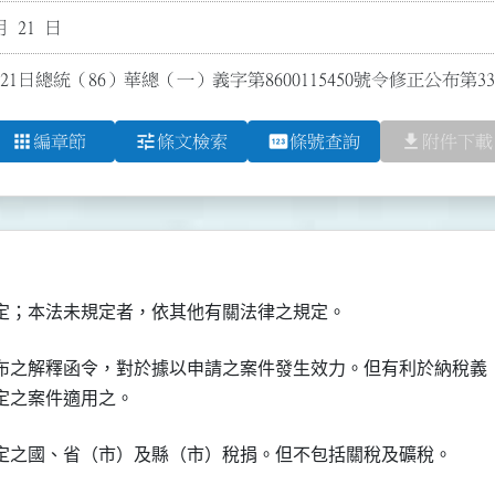
月 21 日
21日總統（86）華總（一）義字第8600115450號令修正公布第3
apps
tune
pin
file_download
編章節
條文檢索
條號查詢
附件下載
布之解釋函令，對於據以申請之案件發生效力。但有利於納稅義
