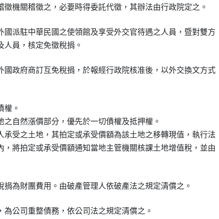
外國派駐中華民國之使領館及享受外交官待遇之人員，暨對雙方

外國政府商訂互免稅捐，於報經行政院核准後，以外交換文方式

權。

地之自然漲價部分，優先於一切債權及抵押權。

人承受之土地，其拍定或承受價額為該土地之移轉現值，執行法

內，將拍定或承受價額通知當地主管機關核課土地增值稅，並由
