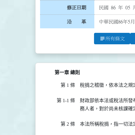
修正日期
民國 86 年 05 
沿 革
中華民國86年5月
subject
所有條文
第一章 總則
第 1 條
第 1-1 條
財政部依本法或稅法所發
第 2 條