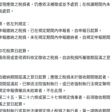
發現應徵之稅捐者，仍應依法補徵或並予處罰；在核課期間內未

，依左列規定：

申報繳納之稅捐，已在規定期間內申報者，自申報日起算。

申報繳納之稅捐，未在規定期間內申報繳納者，自規定申報期間

花稅票日起算。

籍底冊或查得資料核定徵收之稅捐，自該稅捐所屬徵期屆滿之翌

自繳納期間屆滿之翌日起算；應徵之稅捐未於徵收期間徵起者，

期間屆滿前，已移送法院強制執行，或已依強制執行法規定聲明

規定申報債權尚未結案者，不在此限。

第二十五、第二十六條或第二十七條規定情事者，前項徵收期間

之翌日起算。

院強制執行或其他法律規定停止稅捐之執行者，第一項徵收期間
