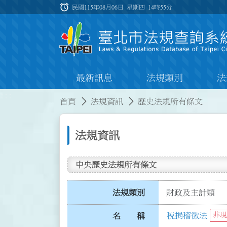
跳到主要內容
alarm
:::
民國115年08月06日 星期四
14時55分
最新訊息
法規類別
法
:::
:::
首頁
法規資訊
歷史法規所有條文
法規資訊
中央歷史法規所有條文
法規類別
財政及主計類
稅捐稽徵法
非現
名 稱