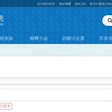
回法務局首頁
網站導覽
ENGLISH
都市計畫書法規
規查詢
解釋令函
訴願決定書
草案
行版本