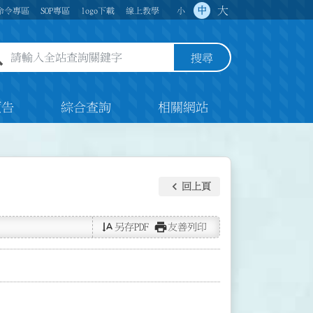
大
中
命令專區
SOP專區
logo下載
線上教學
小
全站查詢關鍵字欄位
搜尋
預告
綜合查詢
相關網站
keyboard_arrow_left
回上頁
text_rotate_vertical
print
另存PDF
友善列印