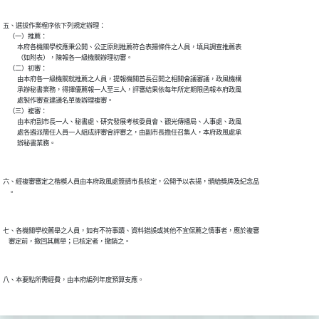
五、選拔作業程序依下列規定辦理：

    （一）推薦：

          本府各機關學校應秉公開、公正原則推薦符合表揚條件之人員，填具調查推薦表

          （如附表），陳報各一級機關辦理初審。

    （二）初審：

          由本府各一級機關就推薦之人員，提報機關首長召開之相關會議審議，政風機構

          承辦秘書業務，得擇優薦報一人至三人，評審結果依每年所定期限函報本府政風

          處製作審查建議名單後辦理複審。

    （三）複審：

          由本府副市長一人、秘書處、研究發展考核委員會、觀光傳播局、人事處、政風

          處各遴派簡任人員一人組成評審會評審之，由副市長擔任召集人，本府政風處承

          辦秘書業務。

六、經複審審定之楷模人員由本府政風處簽請市長核定，公開予以表揚，頒給獎牌及紀念品

    。

七、各機關學校薦舉之人員，如有不符事蹟、資料錯誤或其他不宜保薦之情事者，應於複審

    審定前，撤回其薦舉；已核定者，撤銷之。

八、本要點所需經費，由本府編列年度預算支應。
