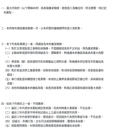
一、臺北市政府（以下簡稱本府）為表揚廉潔楷模，激發員工清廉自持，崇法務實，特訂定

    本要點。

二、本府每年選拔廉潔楷模一次，以本府暨所屬機關學校員工為對象。

三、有下列各款事蹟之一者，得選拔為本府廉潔楷模：

    （一）對於主管或監督之事務拒收賄賂、不當餽贈或其他不正利益，堪為廉潔典範。

    （二）主動檢舉或提供資料而偵破貪污、瀆職案件，對維護本府廉能政風具有重大貢獻

          。

    （三）舉發偽（變）造各類與市民有關權益之證明文書，對維護本府信譽及市民權益具

          有重大貢獻。

    （四）對於易滋流弊之重要業務，採取有效措施，對消除收受賄賂陋規，改善風氣著有

          績效。

    （五）執行或監督採購營繕工程業務，有效防止舞弊貪瀆或節省巨額公帑，具有績效或

          貢獻。

    （六）其他有關維護本府廉能政風，銳意改進業務，對端正政風著有績效或重大貢獻。

四、如有下列情形之一者，不得薦舉：

    （一）最近二年內曾依本要點規定受表揚。但有特殊重大事蹟者，不在此限。

    （二）最近三年內曾受平時考核記過以上之處分或考績曾列丙等。

    （三）最近三年內曾受刑事處分、懲戒處分。但因過失行為受刑事處分者，不在此限。

    （四） 因違法、失職行為，正在司法或檢察機關調查、審理尚未結案。

    （五）經監察院彈劾、糾舉或移送公務員懲戒委員會審議尚未結案。
