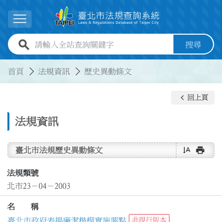
跳到主要內容
展開選單
全站查詢關鍵字欄位
搜尋
:::
:::
首頁
法規資訊
歷史異動條文
keyboard_arrow_left
回上頁
法規資訊
text_rotate_vertical
print
臺北市法規歷史異動條文
法規類號
北市23－04－2003
名 稱
臺北市政府表揚廉潔楷模實施要點
非現行版本