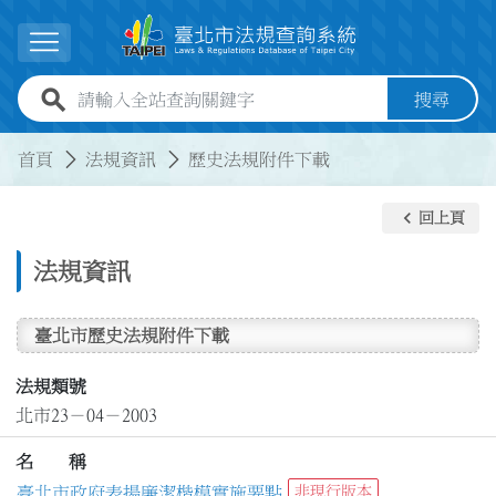
跳到主要內容
展開選單
全站查詢關鍵字欄位
搜尋
:::
:::
首頁
法規資訊
歷史法規附件下載
keyboard_arrow_left
回上頁
法規資訊
臺北市歷史法規附件下載
法規類號
北市23－04－2003
名 稱
臺北市政府表揚廉潔楷模實施要點
非現行版本