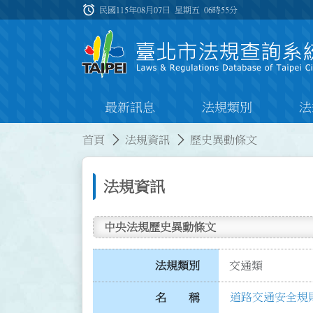
跳到主要內容
alarm
:::
民國115年08月07日 星期五
06時55分
最新訊息
法規類別
法
:::
:::
首頁
法規資訊
歷史異動條文
法規資訊
中央法規歷史異動條文
法規類別
交通類
道路交通安全規
名 稱