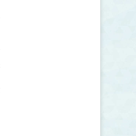











