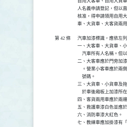
  自用大客車、自用大貨
  人名義申請登記，但以
  核准，得申請領用自用
第 42 條
  汽車加漆標識，應依左列
  一、大客車、大貨車、
      汽車所有人名稱
  二、大客車應於門旁加
      。營業小客車應
      號碼。

  三、大貨車、小貨車及
      於車後廂板上加漆
  四、客貨兩用車應於兩
  五、救護車漆白色並應
  六、消防車漆大紅色。

  七、教練車應加掛漆有