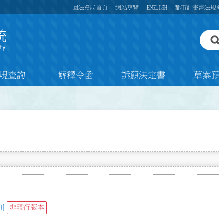
回法務局首頁
網站導覽
ENGLISH
都市計畫書法規
規查詢
解釋令函
訴願決定書
草案
則
非現行版本