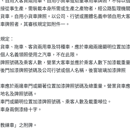
車、自用大客貨兩用車、自用小貨車或幼童專用車牌照，不得以個
直接從事生產，需裝載本身所需或生產之產物者，經公路監理機關
大貨車，自用小貨車牌照。以公司、行號或團體名義申領自用大客
規定：

小貨車、拖車、客貨兩用車及特種車，應於車廂兩邊顯明位置加漆
。但以個人名義領照使用之汽車，不在此限。

漆牌照號碼及乘客人數，營業大客車並應於乘客人數下加漆載重量
於兩側後門加漆牌照號碼及公司行號或個人名稱，後窗玻璃加漆牌照

拖車應於兩邊車門或顯著位置加漆牌照號碼及總重量。營業貨車應
所在地名及牌照號碼。

邊車門或顯明位置加漆牌照號碼、乘客人數及載重噸位。

於車身兩側漆綠十字。

「教練車」之附牌。
