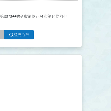
第807099號令會銜修正發布第16條附件一
history
歷史沿革



