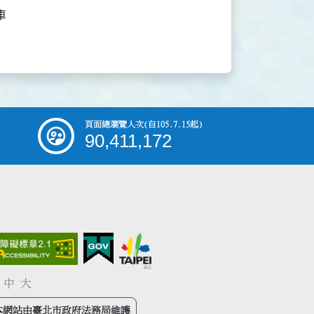


頁面總瀏覽人次
(自105.7.15起)
90,411,172
中
大
本網站由臺北市政府法務局維護