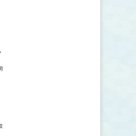







