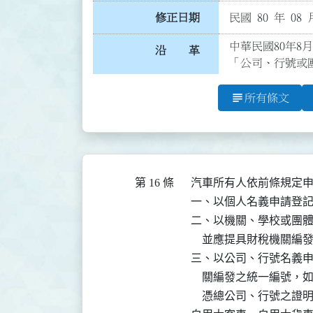
修正日期
民國 80 年 08 
中華民國80年8
沿 革
「公司、行號或
subject
所有條文
第 16 條
  汽車所有人依前條規定
  一、以個人名義申請登
  二、以機關、學校或團
      並應提具財稅機關編
  三、以公司、行號名義
      關編發之統一編
      憑總公司、行號