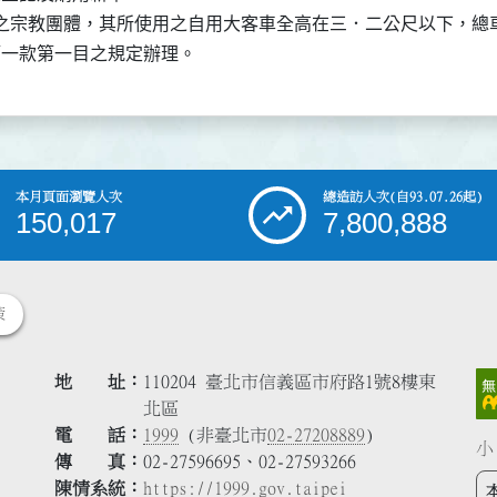
之宗教團體，其所使用之自用大客車全高在三．二公尺以下，總車
本月頁面瀏覽人次
總造訪人次
(自93.07.26起)
150,017
7,800,888
策
地 址
110204 臺北市信義區市府路1號8樓東
北區
電 話
1999
(非臺北市
02-27208889
)
小
傳 真
02-27596695、02-27593266
陳情系統
https://1999.gov.taipei