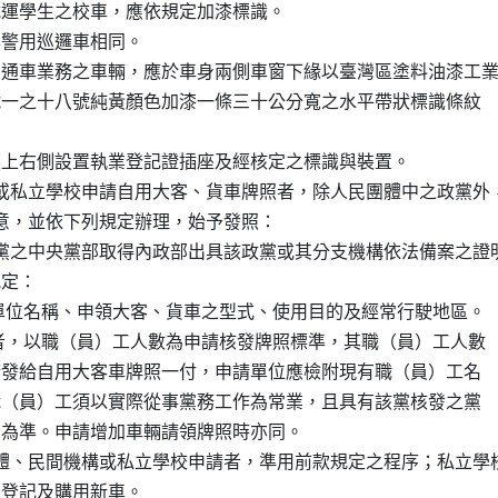
載運學生之校車，應依規定加漆標識。

與警用巡邏車相同。

交通車業務之車輛，應於車身兩側車窗下緣以臺灣區塗料油漆工業
卡編號一之十八號純黃顏色加漆一條三十公分寬之水平帶狀標識條紋

儀錶板上右側設置執業登記證插座及經核定之標識與裝置。

或私立學校申請自用大客、貨車牌照者，除人民團體中之政黨外，
同意，並依下列規定辦理，始予發照：

黨之中央黨部取得內政部出具該政黨或其分支機構依法備案之證明
定：

明申請單位名稱、申領大客、貨車之型式、使用目的及經常行駛地區。

車牌照者，以職（員）工人數為申請核發牌照標準，其職（員）工人數

得申請發給自用大客車牌照一付，申請單位應檢附現有職（員）工名

載之職（員）工須以實際從事黨務工作為常業，且具有該黨核發之黨

證明者為準。申請增加車輛請領牌照時亦同。

體、民間機構或私立學校申請者，準用前款規定之程序；私立學校
法人登記及購用新車。
