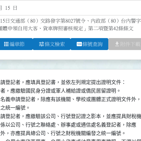
月 15 日
月15日交通部（80）交路發字第8027號令、內政部（80）台內警字
團體申領自用大客、貨車牌照審核規定」第二項暨第42條條文
apps
tune
pin
file_download
編章節
條文檢索
條號查詢
附件下載
申請登記者，應填具登記書，並依左列規定提出證明文件：

記者，應繳驗國民身分證或軍人補給證或僑民居留證明。

體名義申請登記者，除應有該機關、學校或團體正式證明文件外，
發之統一編號。

申請登記者，應繳驗該公司、行號登記證之影本，並應提具財稅機
號，如係以公司、行號之聯絡處、辦事處或通信處名義登記者，除應

之證明外，亦應提具總公司、行號之財稅機關編發之統一編號。
