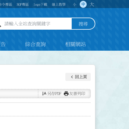
大
中
命令專區
SOP專區
logo下載
線上教學
小
全站查詢關鍵字欄位
搜尋
預告
綜合查詢
相關網站
keyboard_arrow_left
回上頁
text_rotate_vertical
print
另存PDF
友善列印