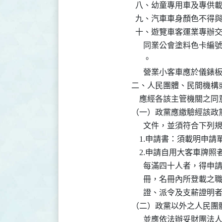
  八、幼童專用車及專供
  九、汽車車身顏色不得
  十、遊覽車客運業專辦
      同業公會塗料色
      。

      營業小客車應於
二、人民團體、民間機構
    應經各該主管機關之
（一）政黨應繳驗經該政
      文件，並須符合下列規
    1.申請書：須載
    2.申請自用大客
      每滿四十人者，
      冊，名冊內所登
      證、派令及支薪
（二）政黨以外之人民團
      並應依法辦妥財團