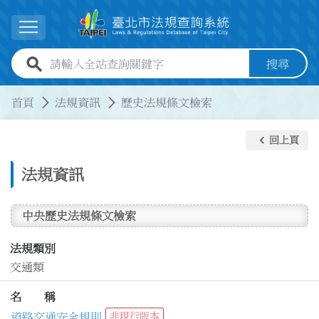
跳到主要內容
展開選單
全站查詢關鍵字欄位
搜尋
:::
:::
首頁
法規資訊
歷史法規條文檢索
keyboard_arrow_left
回上頁
法規資訊
中央歷史法規條文檢索
法規類別
交通類
名 稱
道路交通安全規則
非現行版本