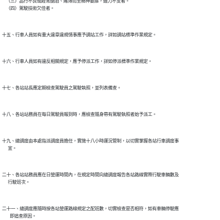
    （三）品行不良或經常酗酒、賭博而至精神萎靡，體力不支者。

    （四）駕駛技術欠佳者。

十五、行車人員如有重大違章違規情事應予調站工作，詳如調站標準作業規定。

十六、行車人員如有違反相關規定，應予停派工作，詳如停派標準作業規定。

十七、各站站長應定期檢查駕駛員之駕駛執照，並列表備查。

十八、各站站務員在每日駕駛員報到時，應檢查隨身帶有駕駛執照者始予派工。

十九、總調度由本處指派調度員擔任，實施十八小時運況管制，以切實掌握各站行車調度事

      宜。

二十、各站站務員應在日營運時間內，在規定時間向總調度報告各站路線實際行駛車輛數及

      行駛班次。

二十一、總調度應隨時按各站營運路線規定之配班數，切實檢查是否相符，如有車輛停駛應

        即追查原因。
