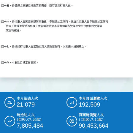
四十五、各營運主管單位得應業務需要，臨時調派行車人員。

四十六、各行車人員因遷居或其他事故，申請調站工作時，應填具行車人員申請調站工作報

        告表，送陳主管站長核准，並會擬往站站長同意轉報各營運主管單位依實際營運需

        求簽報核准。

四十七、各站如有行車人員出缺而無人請調登記時，以預備人員調補之。

四十八、本要點自核定日實施。

本月造訪人次
本月頁面瀏覽人次
:::
21,079
192,509
總造訪人次
頁面總瀏覽人次
(自93.07.26起)
(自105.7.15起)
7,805,484
90,453,664