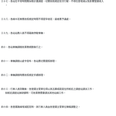
三十七、各站在平常時間應採取計畫調度，切實依照規定班次行駛，不得任意增減以免影響營運收入

        。

三十八、各線Ｂ班車應依照規定時間不得提早收班，違者應予議處。

三十九、各站站務人員不得藉故停駛車輛。

四十、各站車輛調撥依業務規劃執行之。

四十一、車輛調撥以處令發布，各站應切實遵照辦理。

四十二、車輛調撥時應依照規定手續辦理。

四十三、行車人員到職後，各營運主管單位得以其志願或距居住所較近之調度站調派工作，

        如較近調度站無缺額時，可依業務需要調派其他站線工作。

四十四、各營運路線增減配班時，其行車人員由各營運主管單位陳報調整之。
