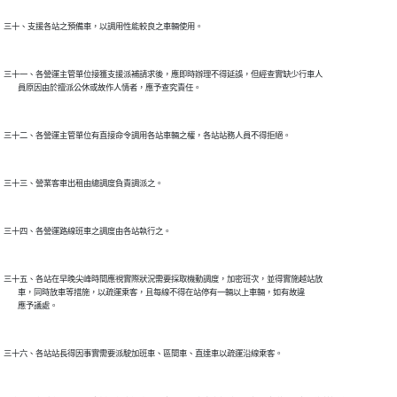
三十、支援各站之預備車，以調用性能較良之車輛使用。

三十一、各營運主管單位接獲支援派補請求後，應即時辦理不得延誤，但經查實缺少行車人

        員原因由於擅派公休或故作人情者，應予查究責任。

三十二、各營運主管單位有直接命令調用各站車輛之權，各站站務人員不得拒絕。

三十三、營業客車出租由總調度負責調派之。

三十四、各營運路線班車之調度由各站執行之。

三十五、各站在早晚尖峰時間應視實際狀況需要採取機動調度，加密班次，並得實施越站放

        車，同時放車等措施，以疏運乘客，且每線不得在站停有一輛以上車輛，如有故違

        應予議處。

三十六、各站站長得因事實需要派駛加班車、區間車、直達車以疏運沿線乘客。
