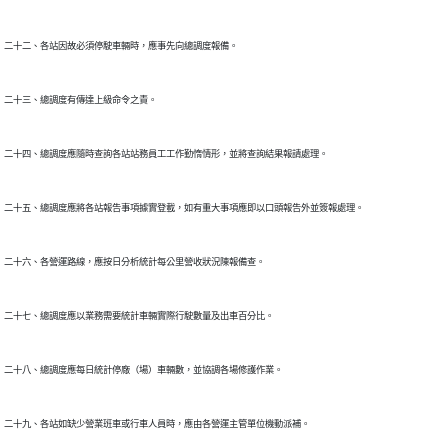
二十二、各站因故必須停駛車輛時，應事先向總調度報備。

二十三、總調度有傳達上級命令之責。

二十四、總調度應隨時查詢各站站務員工工作勤惰情形，並將查詢結果報請處理。

二十五、總調度應將各站報告事項據實登載，如有重大事項應即以口頭報告外並簽報處理。

二十六、各營運路線，應按日分析統計每公里營收狀況陳報備查。

二十七、總調度應以業務需要統計車輛實際行駛數量及出車百分比。

二十八、總調度應每日統計停廠（場）車輛數，並協調各場修護作業。

二十九、各站如缺少營業班車或行車人員時，應由各營運主管單位機動派補。
