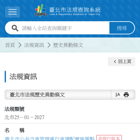
跳到主要內容
展開選單
全站查詢關鍵字欄位
搜尋
:::
:::
首頁
法規資訊
歷史異動條文
keyboard_arrow_left
回上頁
法規資訊
text_rotate_vertical
print
臺北市法規歷史異動條文
法規類號
北市25－01－2027
名 稱
臺北市公共汽車管理處行車調配實施要點
非現行版本