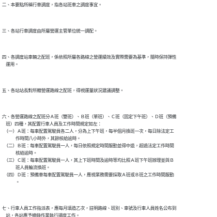
二、本要點所稱行車調度，指各站班車之調度事宜。

三、各站行車調度由所屬營運主管單位統一調配。

四、各調度站車輛之配班，係依照所屬各路線之營運績效及實際需要為基準，隨時保持彈性

    運用。

五、各站站長對所轄營運路線之配班，得視運量狀況建議調整。

六、各營運路線之配班分Ａ班（雙班）、Ｂ班（單班）、Ｃ班（固定下午班）、Ｄ班（預備

    班）四種，其配置行車人員及工作時間規定如左：

  （一）Ａ班：每車配置駕駛員各二人，分為上下午班，每半個月換班一次，每日除法定工

              作時間八小時外，其餘核給逾時。

  （二）Ｂ班：每車配置駕駛員一人，每日依照規定時間服勤並得中退，超過法定工作時間

              核給逾時。

  （三）Ｃ班：每車配置駕駛員一人，其上下班時間及逾時等均比照Ａ班下午班辦理並與Ｂ

              班人員輪流換班。

  （四）Ｄ班：預備車每車配置駕駛員一人，應視業務需要採取Ａ班或Ｂ班之工作時間服勤

              。

七、行車人員工作指派表，應每月填造乙次，註明路線、班別、車號及行車人員姓名公布到

    站，各站應予摘錄作業執行調度工作。
