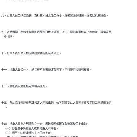
八、行車人員工作指派表，為行車人員之派工命令，應確實遵照辦理，違者以抗命論處。

九、各站對同一路線車輛駕駛員應每日依次排班一次，在同站有兩條以上路線者，得輪流更

    換行駛。

十、行車人員公休，如因業務需要得酌減或停止。

十一、行車人員公休，由站長在不影響營運業務下，自行排定後陳報核備。

十二、駕駛員以駕駛核定車輛為原則。

十三、各站指派駕駛員駕駛核定之新舊車輛，依其到職到站之服務年資及平時工作成績派定

      。

十四、行車人員有左列情形之一者，應改調預備班並取消駕駛固定車輛：

    （一）發生肇事情節重大或其他重大案件者。

    （二）請事、病假連續逾十四日以上者。
