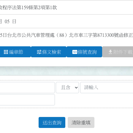
程序法第159條第2項第1款
月 05 日
月5日台北市公共汽車管理處（88）北市車三字第8713300號函
apps
tune
pin
file_download
編章節
條文檢索
條號查詢
附件下載
送出查詢
清除重填