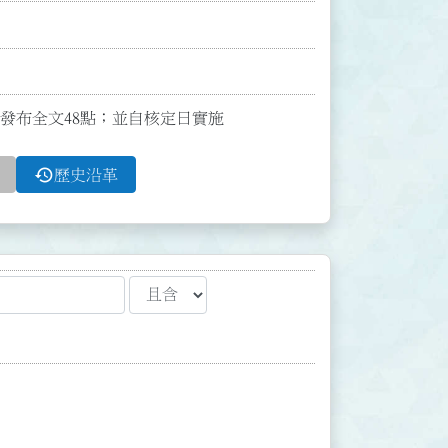
修正發布全文48點；並自核定日實施
history
歷史沿革