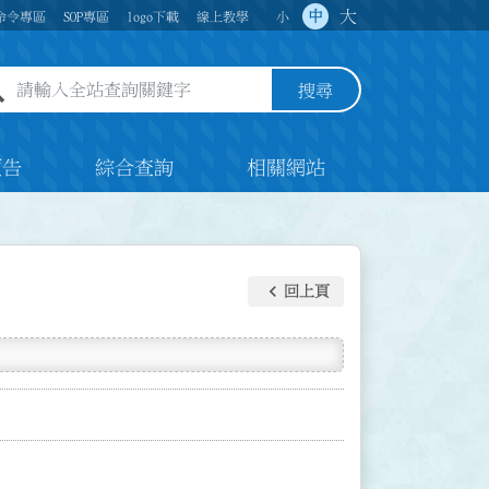
大
中
命令專區
SOP專區
logo下載
線上教學
小
全站查詢關鍵字欄位
搜尋
預告
綜合查詢
相關網站
keyboard_arrow_left
回上頁