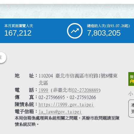
本月頁面瀏覽人次
總造訪人次
(自93.07.26起)
167,212
7,803,205
策
地 址
110204 臺北市信義區市府路1號8樓東
北區
電 話
1999
(非臺北市
02-27208889
)
小
傳 真
02-27596695、02-27593266
陳情系統
https://1999.gov.taipei
電子信箱
la_laws@gov.taipei
本局信箱係處理與系統相關之問題，其餘市政問題請至陳
情系統反映。