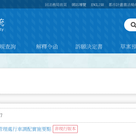
回法務局首頁
網站導覽
ENGLISH
都市計畫書法規
規查詢
解釋令函
訴願決定書
草案
7
管理處行車調配實施要點
非現行版本