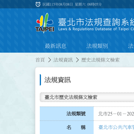
跳到主要內容
alarm
:::
民國115年08月08日 星期六
06時05分
最新訊息
法規類別
法
:::
:::
首頁
法規資訊
歷史法規條文檢索
法規資訊
臺北市歷史法規條文檢索
法規類號
北市25－01－202
臺北市公共汽車
名 稱