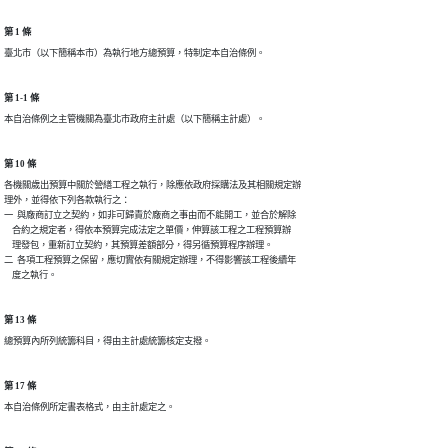
第 1 條
臺北市（以下簡稱本市）為執行地方總預算，特制定本自治條例。
第 1-1 條
本自治條例之主管機關為臺北市政府主計處（以下簡稱主計處）。
第 10 條
各機關歲出預算中關於營繕工程之執行，除應依政府採購法及其相關規定辦

理外，並得依下列各款執行之：

一  與廠商訂立之契約，如非可歸責於廠商之事由而不能開工，並合於解除

    合約之規定者，得依本預算完成法定之單價，伸算該工程之工程預算辦

    理發包，重新訂立契約，其預算差額部分，得另循預算程序辦理。

二  各項工程預算之保留，應切實依有關規定辦理，不得影響該工程後續年

    度之執行。
第 13 條
總預算內所列統籌科目，得由主計處統籌核定支撥。
第 17 條
本自治條例所定書表格式，由主計處定之。