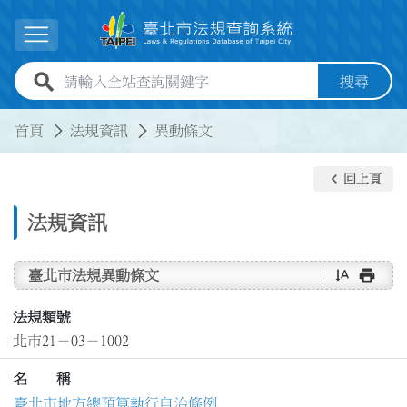
跳到主要內容
展開選單
全站查詢關鍵字欄位
搜尋
:::
:::
首頁
法規資訊
異動條文
keyboard_arrow_left
回上頁
法規資訊
text_rotate_vertical
print
臺北市法規異動條文
法規類號
北市21－03－1002
名 稱
臺北市地方總預算執行自治條例