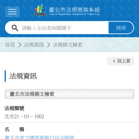
跳到主要內容
展開選單
全站查詢關鍵字欄位
搜尋
:::
:::
首頁
法規資訊
法規條文檢索
keyboard_arrow_left
回上頁
法規資訊
臺北市法規條文檢索
法規類號
北市21－03－1002
名 稱
臺北市地方總預算執行自治條例