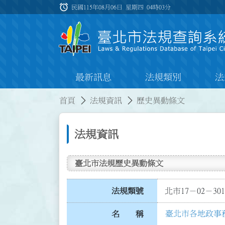
跳到主要內容
alarm
:::
民國115年08月06日 星期四
04時03分
最新訊息
法規類別
法
:::
:::
首頁
法規資訊
歷史異動條文
法規資訊
臺北市法規歷史異動條文
法規類號
北市17－02－301
臺北市各地政事
名 稱