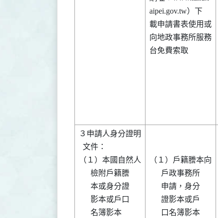
aipei.gov.tw）下

載申請書表使用或

向地政事務所服務

台免費索取      

３申請人身分證明

  文件：        

（１）本國自然人

（１）戶籍謄本向

      檢附戶籍謄

      戶政事務所

      本或身分證

      申請，身分

      影本或戶口

      證影本或戶

      名簿影本  

      口名簿影本
