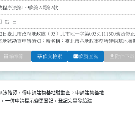
程序法第159條第2項第2款
月 02 日
2日臺北市政府地政處（93）北市地一字第09331111500號函修正
基地號勘查申請須知；新名稱：臺北市各地政事務所建物基地號
apps
tune
pin
file_download
編章節
條文檢索
條號查詢
附件下載
無法確認，得申請建物基地號勘查。申請建物基地

記申請書，一併申請標示變更登記，登記完畢發給建
