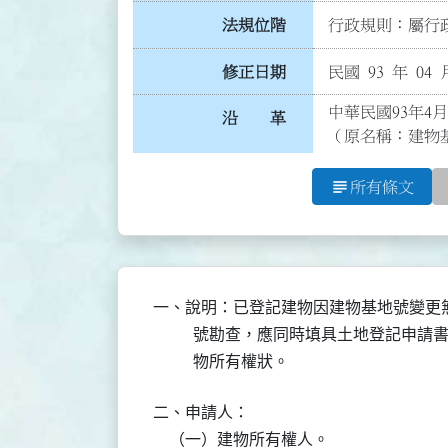
法規位階
行政規則：屬行政
修正日期
民國 93 年 04 
中華民國93年4月
沿 革
（原名稱：建物
subject
所有條文
一、說明：已登記建物因建物基地號變更
          號勘查，應同時填具土地登
          物所有權狀。
二、申請人：

    （一）建物所有權人。
