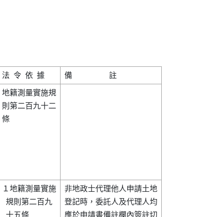
地籍測量實施規

則第二百九十二

條            

１地籍測量實施

非地政士代理他人申請土地

  規則第二百九

登記時，委託人及代理人均

  十五條      

應於申請書備註欄內簽註切
