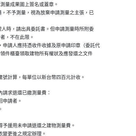
在建物測量成果圖上簽名或蓋章。

時間到場，不予測量，視為放棄申請測量之主張，已

委託代理人時，請出具委託書。但申請測量時所附委

領丈者，不在此限。

後，申請人應持憑收件收據及原申請印章（委託代

印章）至領件櫃臺領取建物所有權狀及應發還之文件

建號計算，每單位以新台幣四百元計收。
請求退還已繳測量費：

回申請者。



，得予援用未申請退還之建物測量費。

依變更後之規定辦理。