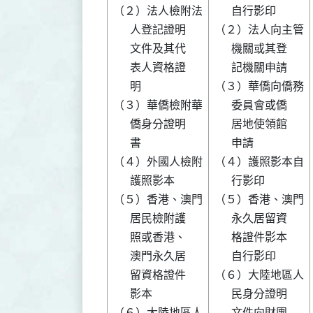
（２）法人檢附法

      自行影印  

      人登記證明

（２）法人向主管

      文件及其代

      機關或其登

      表人資格證

      記機關申請

      明        

（３）華僑向僑務

（３）華僑檢附華

      委員會或僑

      僑身分證明

      居地使領館

      書        

      申請      

（４）外國人檢附

（４）護照影本自

      護照影本  

      行影印    

（５）香港、澳門

（５）香港、澳門

      居民檢附護

      永久居留資

      照或香港、

      格證件影本

      澳門永久居

      自行影印  

      留資格證件

（６）大陸地區人

      影本      

      民身分證明

（６）大陸地區人

      文件向財團
