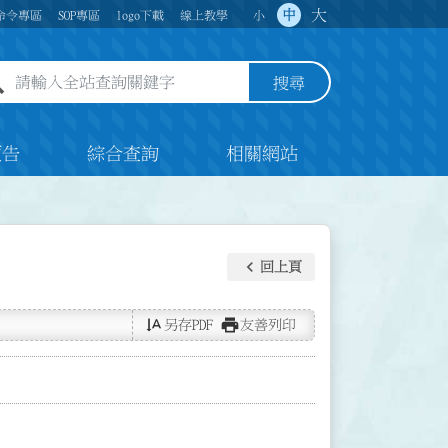
大
中
命令專區
SOP專區
logo下載
線上教學
小
全站查詢關鍵字欄位
搜尋
預告
綜合查詢
相關網站
keyboard_arrow_left
回上頁
text_rotate_vertical
print
另存PDF
友善列印