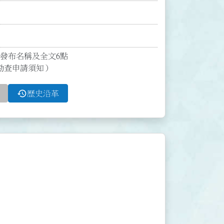
發布名稱及全文6點

勘查申請須知）
history
歷史沿革