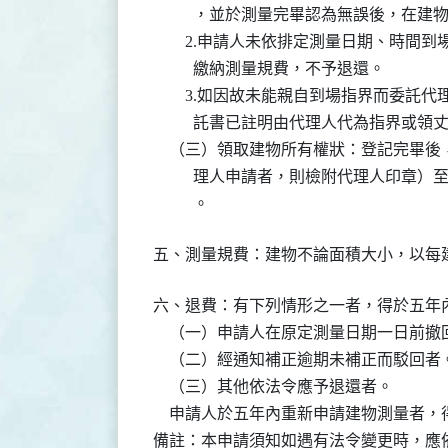
          ，並於測量完畢認為無誤後，
        2.申請人未依排定測量日期、
          繳納測量規費，不予退還。

        3.如因故未能親自到場指界而
          託書已註明由代理人代為指界或
    （三）領取建物所有權狀：登記完畢
          理人申請者，則檢附代理人
          。
五、測量規費：建物不論面積大小，以每
六、退費：有下列情形之一者，得於五年內
    （一）申請人在原定測量日期一日前撤
    （二）經通知補正逾期未補正而駁回者。
    （三）其他依法令應予退還者。

    申請人於五年內重新申請建物測量者
備註：本申請須知如遇有法令變更時，應