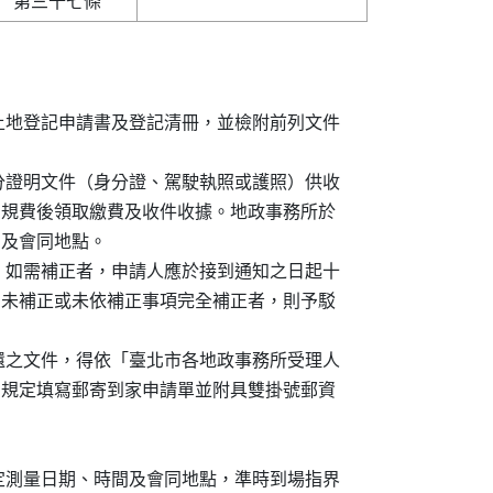
請書、土地登記申請書及登記清冊，並檢附前列文件

提出身分證明文件（身分證、駕駛執照或護照）供收

同時繳納規費後領取繳費及收件收據。地政事務所於

時間及會同地點。

查測量，如需補正者，申請人應於接到通知之日起十

正，逾期未補正或未依補正事項完全補正者，則予駁

及應發還之文件，得依「臺北市各地政事務所受理人

務要點」規定填寫郵寄到家申請單並附具雙掛號郵資

知之指定測量日期、時間及會同地點，準時到場指界
