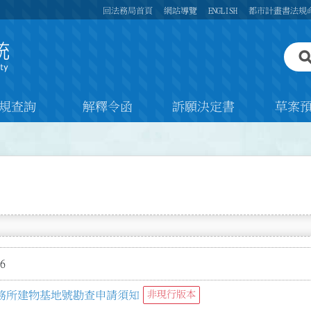
回法務局首頁
網站導覽
ENGLISH
都市計畫書法規
規查詢
解釋令函
訴願決定書
草案
6
務所建物基地號勘查申請須知
非現行版本