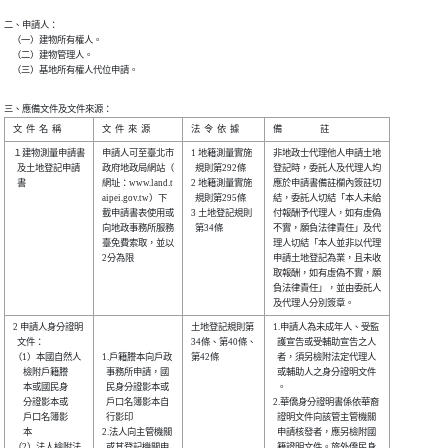
二、申請人：

    （一）建物所有權人。

    （二）建物管理人。

    （三）基地所有權人代位申請。
三、應備文件及文件來源：
１建物測量申請書

申請人可至臺北市

1 地籍測量實施

非地政士代理他人申請土地

  及土地登記申請

政府地政局網站（

  規則第292條 

登記時，委託人及代理人均

  書            

網址：www.land.t

2 地籍測量實施

應於申請書備註欄內簽註切

aipei.gov.tw）下

  規則第295條 

結，委託人切結「本人未給

載申請書表使用或

3 土地登記規則

付報酬予代理人，如有虛偽

向地政事務所服務

  第34條      

不實，願負法律責任」及代

臺免費索取，並以

理人切結「本人並非以代理

2分為限         

申請土地登記為業，且未收

取報酬，如有虛偽不實，願

負法律責任」，並由委託人

2 申請人身分證明

土地登記規則第

1.申請人為未成年人、受監

  文件：        

34條、第40條、

  護宣告或受輔助宣告之人

（1）本國自然人 

1.戶籍謄本向戶政

第42條        

  者，須另檢附法定代理人

     檢附戶籍謄 

  事務所申請，國

  或輔助人之身分證明文件

     本或國民身 

  民身分證影本或

  。                    

     分證影本或 

  戶口名簿影本自

2.華僑身分證明書係依華裔

     戶口名簿影 

  行影印        

  證明文件向該管主管機關

     本         

2.法人向主管機關

  申請核發者，應另檢附國

（2）法人檢附法 

  或其登記機關申

  籍證明文件。旅外僑民身
