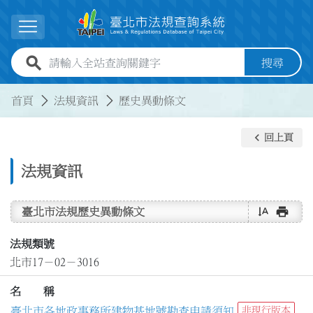
跳到主要內容
展開選單
全站查詢關鍵字欄位
搜尋
:::
:::
首頁
法規資訊
歷史異動條文
keyboard_arrow_left
回上頁
法規資訊
text_rotate_vertical
print
臺北市法規歷史異動條文
法規類號
北市17－02－3016
名 稱
臺北市各地政事務所建物基地號勘查申請須知
非現行版本