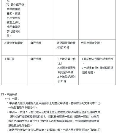
     證         

（7）歸化或回復 

     中華民國國 

     籍者，應提 

     出主管機關 

     核發之歸化 

     或回復國籍 

     許可證明文 

３建物所有權狀  

自行檢附        

地籍測量實施規

代位申請者免附。        

則第292條     

４委託書        

自行檢附        

１土地法第37條

１委託他人代理申請者檢附

  之1         

  。                    

２地籍測量實施

２申請書有委任關係欄經填

  規則第261條 

  註者免附。            

３土地登記規則

四、申請手續

    （一）申請：

          1.申請勘測應填具建物測量申請書及土地登記申請書，並檢附前列文件向本市任

            一地政事務所申請收件。

          2.申請人、代理人、複代理人或地政士登記助理員於申請時應提出身分證明文件

            （得以政府機關核發登載有姓名、國民身分證統一編號（或統一證號）並貼有

            照片之證明文件正本代之）供收件人員核對無誤後發還，並同時繳納規費後領

            取繳費及收件收據。

          3.地政事務所收件並依法審查後，如需補正者，申請人應於接到通知之日起15日
