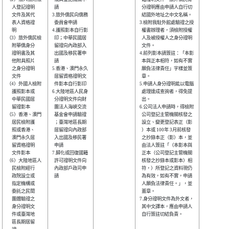
     人登記證明 

  請            

  分證明應由申請人自行切

     文件及其代 

3.旅外僑民向僑務

  結國外地址之中文名稱。

     表人資格證 

  委員會申請    

3.檢附我駐外館處驗證之授

     明         

4.護照影本自行影

  權書辦理者，須檢附授權

（3）旅外僑民檢 

  印；中華民國居

  人及被授權人之身分證明

     附華僑身分 

  留證向內政部入

  文件。                

     證明書及其 

  出國及移民署申

4.前列影本請簽註：「本影

     他附具照片 

  請            

  本與正本相符，如有不實

     之身分證明 

5.香港、澳門永久

  願負法律責任」字樣並簽

     文件       

  居留資格證明文

  章。                  

（4）外國人檢附 

  件影本自行影印

5.申請人身分證明能以電腦

     護照影本或 

6.大陸地區人民身

  處理達成查詢者，得免提

     中華民國居 

  分證明文件向財

  出。                  

     留證影本   

  團法人海峽交流

6.公司法人申請時，得檢附

（5）香港、澳門 

  基金會申請驗證

  公司登記主管機關核發之

     居民檢附護 

  ；臺灣地區長期

  設立、變更登記表正（影

     照或香港、 

  居留證向內政部

  ）本或 100年 3月前核發

     澳門永久居 

  入出國及移民署

  之抄錄本正（影）本，並

     留資格證明 

  申請          

  由法人簽註「（本影本與

     文件影本   

7.歸化或回復國籍

  正本（公司登記主管機關

（6）大陸地區人 

  許可證明文件向

  核發之抄錄本或影本）相

     民檢附經行 

  內政部戶政司申

  符，）所登記之資料現仍

     政院設立或 

  請            

  為有效，如有不實，申請

     指定機構或 

  人願負法律責任。」，並

     委託之民間 

  蓋章。                

     團體驗證之 

7.身分證明文件為外文者，

     身分證明文 

  其中文譯本，應由申請人

     件或臺灣地 

  自行簽註切結負責。    

     區長期居留 
