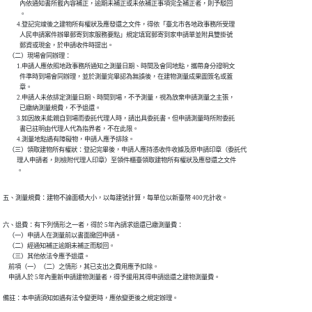
            內依通知書所載內容補正，逾期未補正或未依補正事項完全補正者，則予駁回

            。

          4.登記完竣後之建物所有權狀及應發還之文件，得依「臺北市各地政事務所受理

            人民申請案件辦畢郵寄到家服務要點」規定填寫郵寄到家申請單並附具雙掛號

            郵資或現金，於申請收件時提出。

    （二）現場會同辦理：

          1.申請人應依照地政事務所通知之測量日期、時間及會同地點，攜帶身分證明文

            件準時到場會同辦理，並於測量完畢認為無誤後，在建物測量成果圖簽名或蓋

            章。

          2.申請人未依排定測量日期、時間到場，不予測量，視為放棄申請測量之主張，

            已繳納測量規費，不予退還。

          3.如因故未能親自到場而委託代理人時，請出具委託書。但申請測量時所附委託

            書已註明由代理人代為指界者，不在此限。

          4.測量地點遇有障礙物，申請人應予排除。

    （三）領取建物所有權狀：登記完畢後，申請人應持憑收件收據及原申請印章（委託代

          理人申請者，則檢附代理人印章）至領件櫃臺領取建物所有權狀及應發還之文件

          。
五、測量規費：建物不論面積大小，以每建號計算，每單位以新臺幣 400元計收。
六、退費：有下列情形之一者，得於 5年內請求退還已繳測量費：

    （一）申請人在測量前以書面撤回申請。

    （二）經通知補正逾期未補正而駁回。

    （三）其他依法令應予退還。

    前項（一）（二）之情形，其已支出之費用應予扣除。

    申請人於 5年內重新申請建物測量者，得予援用其得申請退還之建物測量費。

備註：本申請須知如遇有法令變更時，應依變更後之規定辦理。