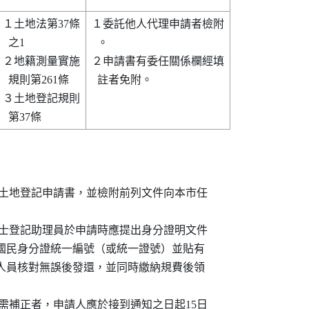
１土地法第37條

１委託他人代理申請者檢附

  之1         

  。                    

２地籍測量實施

２申請書有委任關係欄經填

  規則第261條 

  註者免附。            

３土地登記規則

申請書及土地登記申請書，並檢附前列文件向本市任

人或地政士登記助理員於申請時應提出身分證明文件

有姓名、國民身分證統一編號（或統一證號）並貼有

）供收件人員核對無誤後發還，並同時繳納規費後領

查後，如需補正者，申請人應於接到通知之日起15日
