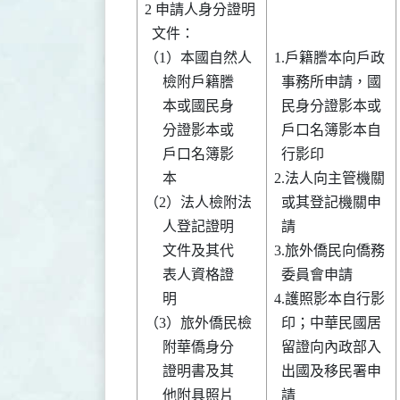
2 申請人身分證明

  文件：        

（1）本國自然人 

1.戶籍謄本向戶政

     檢附戶籍謄 

  事務所申請，國

     本或國民身 

  民身分證影本或

     分證影本或 

  戶口名簿影本自

     戶口名簿影 

  行影印        

     本         

2.法人向主管機關

（2）法人檢附法 

  或其登記機關申

     人登記證明 

  請            

     文件及其代 

3.旅外僑民向僑務

     表人資格證 

  委員會申請    

     明         

4.護照影本自行影

（3）旅外僑民檢 

  印；中華民國居

     附華僑身分 

  留證向內政部入

     證明書及其 

  出國及移民署申

     他附具照片 

  請            
