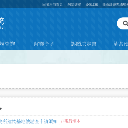
回法務局首頁
網站導覽
ENGLISH
都市計畫書法規
規查詢
解釋令函
訴願決定書
草案
6
務所建物基地號勘查申請須知
非現行版本