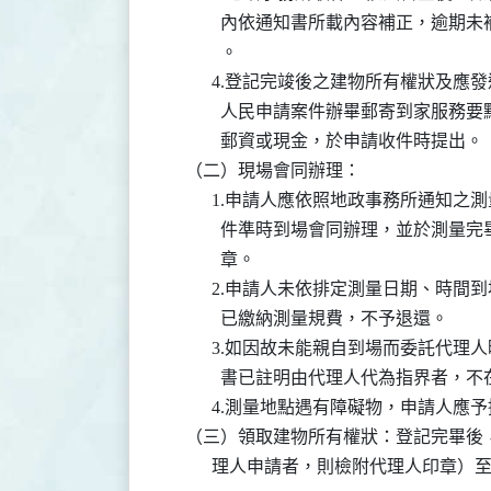
            內依通知書所載內容補正
            。

          4.登記完竣後之建物所有權
            人民申請案件辦畢郵寄到
            郵資或現金，於申請收件時提出。

    （二）現場會同辦理：

          1.申請人應依照地政事務所
            件準時到場會同辦理，並
            章。

          2.申請人未依排定測量日期
            已繳納測量規費，不予退還。

          3.如因故未能親自到場而委
            書已註明由代理人代為指界者，
          4.測量地點遇有障礙物，申請人應
    （三）領取建物所有權狀：登記完畢
          理人申請者，則檢附代理人