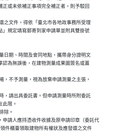
，逾期未補正或未依補正事項完全補正者，則予駁回

狀及應發還之文件，得依「臺北市各地政事務所受理

家服務要點」規定填寫郵寄到家申請單並附具雙掛號

通知之測量日期、時間及會同地點，攜帶身分證明文

於測量完畢認為無誤後，在建物測量成果圖簽名或蓋

、時間到場，不予測量，視為放棄申請測量之主張，

託代理人時，請出具委託書。但申請測量時所附委託

不在此限。

予排除。

後，申請人應持憑收件收據及原申請印章（委託代

印章）至領件櫃臺領取建物所有權狀及應發還之文件
