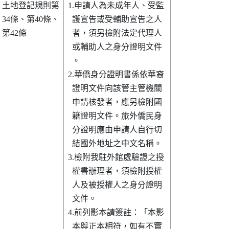
土地登記規則第

1.申請人為未成年人、受監

34條、第40條、

  護宣告或受輔助宣告之人

第42條        

  者，須另檢附法定代理人

  或輔助人之身分證明文件

  。                    

2.華僑身分證明書係依華裔

  證明文件向該管主管機關

  申請核發者，應另檢附國

  籍證明文件。旅外僑民身

  分證明應由申請人自行切

  結國外地址之中文名稱。

3.檢附我駐外館處驗證之授

  權書辦理者，須檢附授權

  人及被授權人之身分證明

  文件。                

4.前列影本請簽註：「本影

  本與正本相符，如有不實
