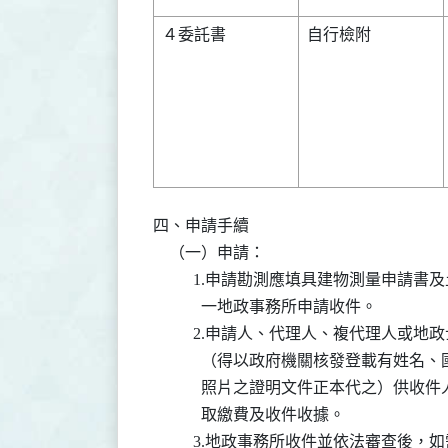
４委託書        

自行檢附        

四、申請手續

    （一）申請：

          1.申請勘測應填具建物測量
            一地政事務所申請收件。

          2.申請人、代理人、複代理
            （得以政府機關核發登載
            照片之證明文件正本代之
            取繳費及收件收據。

          3.地政事務所收件並依法審