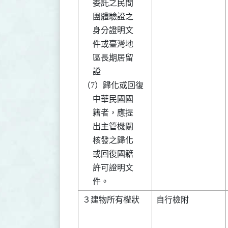
     委託之民間 

     團體驗證之 

     身分證明文 

     件或臺灣地 

     區長期居留 

     證         

（7）歸化或回復 

     中華民國國 

     籍者，應提 

     出主管機關 

     核發之歸化 

     或回復國籍 

     許可證明文 

３建物所有權狀  

自行檢附        
