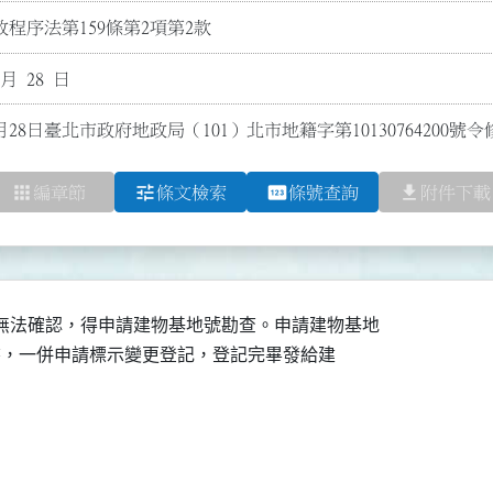
程序法第159條第2項第2款
 月 28 日
月28日臺北市政府地政局（101）北市地籍字第1013076420
apps
tune
pin
file_download
編章節
條文檢索
條號查詢
附件下載
無法確認，得申請建物基地號勘查。申請建物基地

記申請書，一併申請標示變更登記，登記完畢發給建
