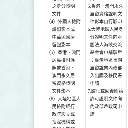
     之身分證明 

5.香港、澳門永久

     文件       

  居留資格證明文

（4）外國人檢附 

  件影本自行影印

     護照影本或 

6.大陸地區人民身

     中華民國居 

  分證明文件向財

     留證影本   

  團法人海峽交流

（5）香港、澳門 

  基金會申請驗證

     居民檢附護 

  ；臺灣地區長期

     照或香港、 

  居留證向內政部

     澳門永久居 

  入出國及移民署

     留資格證明 

  申請          

     文件影本   

7.歸化或回復國籍

（6）大陸地區人 

  許可證明文件向

     民檢附經行 

  內政部戶政司申

     政院設立或 

  請            

     指定機構或 
