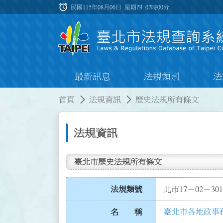
跳到主要內容
alarm
:::
民國115年08月06日 星期四
07時00分
最新訊息
法規類別
法
:::
:::
首頁
法規資訊
歷史法規所有條文
法規資訊
臺北市歷史法規所有條文
法規類號
北市17－02－301
臺北市各地政事
名 稱