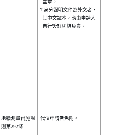
  蓋章。                

7.身分證明文件為外文者，

  其中文譯本，應由申請人

  自行簽註切結負責。    

地籍測量實施規

代位申請者免附。        

則第292條     
