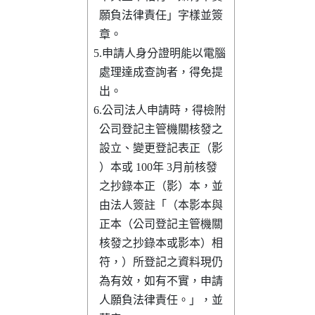
  願負法律責任」字樣並簽

  章。                  

5.申請人身分證明能以電腦

  處理達成查詢者，得免提

  出。                  

6.公司法人申請時，得檢附

  公司登記主管機關核發之

  設立、變更登記表正（影

  ）本或 100年 3月前核發

  之抄錄本正（影）本，並

  由法人簽註「（本影本與

  正本（公司登記主管機關

  核發之抄錄本或影本）相

  符，）所登記之資料現仍

  為有效，如有不實，申請

  人願負法律責任。」，並
