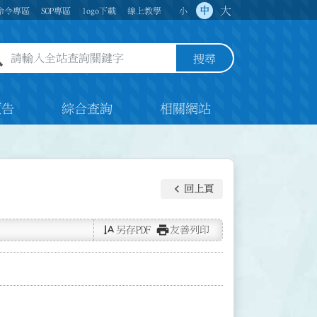
大
中
命令專區
SOP專區
logo下載
線上教學
小
全站查詢關鍵字欄位
搜尋
預告
綜合查詢
相關網站
keyboard_arrow_left
回上頁
text_rotate_vertical
print
另存PDF
友善列印