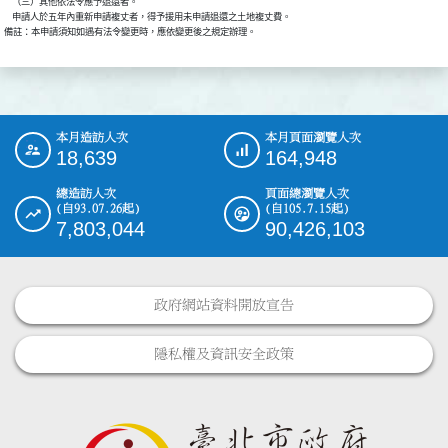
    （三）其他依法令應予退還者。

    申請人於五年內重新申請複丈者，得予援用未申請退還之土地複丈費。

備註：本申請須知如遇有法令變更時，應依變更後之規定辦理。
本月造訪人次
本月頁面瀏覽人次
:::
18,639
164,948
總造訪人次
頁面總瀏覽人次
(自93.07.26起)
(自105.7.15起)
7,803,044
90,426,103
政府網站資料開放宣告
隱私權及資訊安全政策