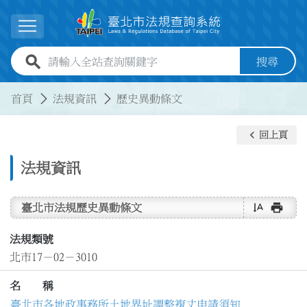
跳到主要內容
展開選單
全站查詢關鍵字欄位
搜尋
:::
:::
首頁
法規資訊
歷史異動條文
keyboard_arrow_left
回上頁
法規資訊
text_rotate_vertical
print
臺北市法規歷史異動條文
法規類號
北市17－02－3010
名 稱
臺北市各地政事務所土地界址調整複丈申請須知