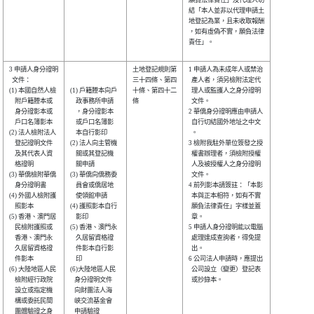
結「本人並非以代理申請土

地登記為業，且未收取報酬

，如有虛偽不實，願負法律

責任」。                

3 申請人身分證明

土地登記規則第

1 申請人為未成年人或禁治

  文件：        

三十四條、第四

  產人者，須另檢附法定代

(1) 本國自然人檢

(1) 戶籍謄本向戶

十條、第四十二

  理人或監護人之身分證明

    附戶籍謄本或

    政事務所申請

條            

  文件。                

    身分證影本或

    ，身分證影本

2 華僑身分證明應由申請人

    戶口名簿影本

    或戶口名簿影

  自行切結國外地址之中文

(2) 法人檢附法人

    本自行影印  

  。                    

    登記證明文件

(2) 法人向主管機

3 檢附我駐外單位簽發之授

    及其代表人資

    關或其登記機

  權書辦理者，須檢附授權

    格證明      

    關申請      

  人及被授權人之身分證明

(3) 華僑檢附華僑

(3) 華僑向僑務委

  文件。                

    身分證明書  

    員會或僑居地

4 前列影本請簽註：「本影

(4) 外國人檢附護

    使領館申請  

  本與正本相符，如有不實

    照影本      

(4) 護照影本自行

  願負法律責任」字樣並蓋

(5) 香港、澳門居

    影印        

  章。                  

    民檢附護照或

(5) 香港、澳門永

5 申請人身分證明能以電腦

    香港、澳門永

    久居留資格證

  處理達成查詢者，得免提

    久居留資格證

    件影本自行影

  出。                  

    件影本      

    印          

6 公司法人申請時，應提出

(6) 大陸地區人民

(6)大陸地區人民 

  公司設立（變更）登記表

    檢附經行政院

   身分證明文件 

  或抄錄本。            

    設立或指定機

   向財團法人海 

    構或委託民間

   峽交流基金會 

    團體驗證之身

   申請驗證     
