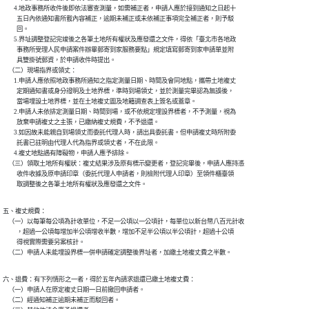
        4.地政事務所收件後即依法審查測量，如需補正者，申請人應於接到通知之日起十

          五日內依通知書所載內容補正，逾期未補正或未依補正事項完全補正者，則予駁

          回。

        5.界址調整登記完竣後之各筆土地所有權狀及應發還之文件，得依「臺北市各地政

          事務所受理人民申請案件辦畢郵寄到家服務要點」規定填寫郵寄到家申請單並附

          具雙掛號郵資，於申請收件時提出。

    （二）現場指界或領丈：

        1.申請人應依照地政事務所通知之指定測量日期、時間及會同地點，攜帶土地複丈

          定期通知書或身分證明及土地界標，準時到場領丈，並於測量完畢認為無誤後，

          當場埋設土地界標，並在土地複丈圖及地籍調查表上簽名或蓋章。

        2.申請人未依排定測量日期、時間到場，或不依規定埋設界標者，不予測量，視為

          放棄申請複丈之主張，已繳納複丈規費，不予退還。

        3.如因故未能親自到場領丈而委託代理人時，請出具委託書。但申請複丈時所附委

          託書已註明由代理人代為指界或領丈者，不在此限。

        4.複丈地點遇有障礙物，申請人應予排除。

    （三）領取土地所有權狀：複丈結果涉及原有標示變更者，登記完畢後，申請人應持憑

          收件收據及原申請印章（委託代理人申請者，則檢附代理人印章）至領件櫃臺領

          取調整後之各筆土地所有權狀及應發還之文件。
五、複丈規費：

    （一）以每筆每公頃為計收單位，不足一公頃以一公頃計，每單位以新台幣八百元計收

          ，超過一公頃每增加半公頃增收半數，增加不足半公頃以半公頃計，超過十公頃

          得視實際需要另案核計。

    （二）申請人未能埋設界標一併申請確定調整後界址者，加繳土地複丈費之半數。
六、退費：有下列情形之一者，得於五年內請求退還已繳土地複丈費：

    （一）申請人在原定複丈日期一日前撤回申請者。

    （二）經通知補正逾期未補正而駁回者。
