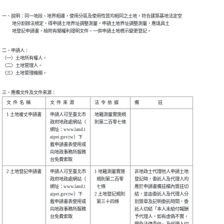
一、說明：同一地段、地界相連，使用分區及使用性質均相同之土地，符合建築基地法定空

          地分割辦法規定，得申請土地界址調整測量。申請土地界址調整測量，應填具土

          地登記申請書，檢附有關權利證明文件，一併申請土地標示變更登記。
二、申請人：

（一）土地所有權人。

（二）土地管理人。

（三）土地管理機關。
三、應備文件及文件來源：
1 土地複丈申請書

申請人可至臺北市

地籍測量實施規

政府地政處網站（

則第二百零七條

網址：www.land.t

aipei.gov.tw）下

載申請書表使用或

向地政事務所服務

2 土地登記申請書

申請人可至臺北市

1 地籍測量實施

非地政士代理他人申請土地

政府地政處網站（

  規則第二百零

登記時，委託人及代理人均

網址：www.land.t

  七條        

應於申請書備註欄內簽註切

aipei.gov.tw）下

2 土地登記規則

結，並由委託人及代理人分

載申請書表使用或

  第三十四條  

別簽章及記明委託時間，委

向地政事務所服務

託人切結「本人未給付報酬

台免費索取      

予代理人，如有虛偽不實，

願負法律責任」及代理人切
