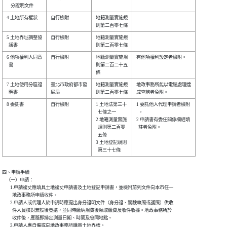
4 土地所有權狀  

自行檢附        

地籍測量實施規

5 土地界址調整協

自行檢附        

地籍測量實施規

6 他項權利人同意

自行檢附        

地籍測量實施規

有他項權利設定者檢附。  

  書            

則第二百二十五

7 土地使用分區證

臺北市政府都市發

地籍測量實施規

地政事務所能以電腦處理達

8 委託書        

自行檢附        

1 土地法第三十

1 委託他人代理申請者檢附

  七條之一    

  。                    

2 地籍測量實施

2 申請書有委任關係欄經填

  規則第二百零

  註者免附。            

  五條        

3 土地登記規則

四、申請手續

    （一）申請：

        1.申請複丈應填具土地複丈申請書及土地登記申請書，並檢附前列文件向本市任一

          地政事務所申請收件。

        2.申請人或代理人於申請時應提出身分證明文件（身分證、駕駛執照或護照）供收

          件人員核對無誤後發還，並同時繳納規費後領取繳費及收件收據。地政事務所於

          收件後，應隨即排定測量日期、時間及會同地點。

        3.申請人應自備或向地政事務所購買土地界標。
