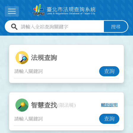
跳到主要內容
展開選單
全站查詢關鍵字欄位
搜尋
:::
:::
法規查詢功能
法規查詢
查詢
智慧查找功能
智慧查找
(限法規)
輔助說明
查詢