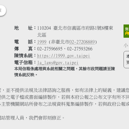
策
地 址
110204 臺北市信義區市府路1號8樓東
北區
電 話
1999
(非臺北市
02-27208889
)
小
傳 真
02-27596695、02-27593266
陳情系統
https://1999.gov.taipei
電子信箱
la_laws@gov.taipei
本局信箱係處理與系統相關之問題，其餘市政問題請至陳
情系統反映。
索，並不提供法規及法律諮詢之服務，如有法律上的疑義，建議
提供之電子檔或書面編排製作，若與本府公報之公布文字有所不
各主管機關網站所發布之法規資料蒐集編排製作，若與政府公報
網站管理人員，我們會即刻修正。