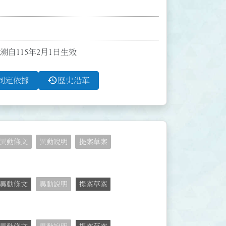
溯自115年2月1日生效
history
制定依據
歷史沿革
異動條文
異動說明
提案草案
異動條文
異動說明
提案草案