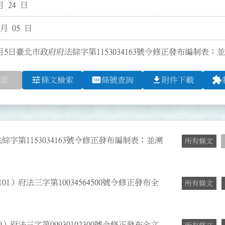
月 24 日
 月 05 日
月5日臺北市政府府法綜字第1153034163號令修正發布編制表；並
tune
pin
file_download
extension
章節
條文檢索
條號查詢
附件下載
綜字第1153034163號令修正發布編制表；並溯
所有條文
01）府法三字第10034564500號令修正發布全
所有條文
）府法三字第09930102300號令修正發布全文