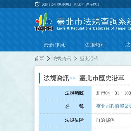
跳到主要內容
alarm
:::
民國115年08月08日 星期六
10時49分
最新訊息
法規類別
法
:::
:::
首頁
法規資訊
歷史沿革
法規資訊
臺北市歷史沿革
法規類號
北市04－01－100
臺北市政府產業
名 稱
法規位階
自治條例