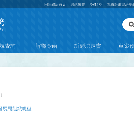
回法務局首頁
網站導覽
ENGLISH
都市計畫書法規
規查詢
解釋令函
訴願決定書
草案
1
發展局組織規程