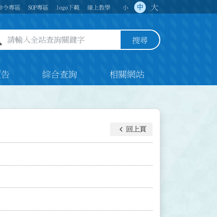
大
中
命令專區
SOP專區
logo下載
線上教學
小
全站查詢關鍵字欄位
搜尋
預告
綜合查詢
相關網站
keyboard_arrow_left
回上頁