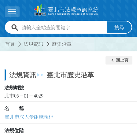
跳到主要內容
展開選單
全站查詢關鍵字欄位
搜尋
:::
:::
首頁
法規資訊
歷史沿革
keyboard_arrow_left
回上頁
法規資訊
臺北市歷史沿革
法規類號
北市05－01－4029
名 稱
臺北市立大學組織規程
法規位階